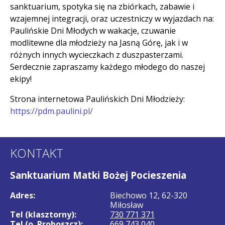
sanktuarium, spotyka się na zbiórkach, zabawie i
wzajemnej integracji, oraz uczestniczy w wyjazdach na:
Paulińskie Dni Młodych w wakacje, czuwanie
modlitewne dla młodzieży na Jasną Górę, jak i w
różnych innych wycieczkach z duszpasterzami.
Serdecznie zapraszamy każdego młodego do naszej
ekipy!
Strona internetowa Paulińskich Dni Młodzieży:
https://pdm.paulini.pl/
KONTAKT
Sanktuarium Matki Bożej Pocieszenia
Adres:
Biechowo 12, 62-320
Miłosław
Tel (klasztorny):
730 771 371
Tel (o. Proboszcz):
669 743 040