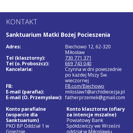
KONTAKT
Sanktuarium Matki Bożej Pocieszenia
Adres:
Biechowo 12, 62-320
Miłosław
Tel (klasztorny):
730 771 371
Tel (o. Proboszcz):
669 743 040
Kancelaria:
Czynna w dni powszednie
po każdej Mszy Św.
wieczornej
FB:
FB.com/Biechowo
E-mail (parafia):
miloslaw1@archidiecezja.pl
E-mail (O. Przemysław):
fatherprzemek@gmail.com
Konto parafialne
Konto klasztorne (ofiary
(wsparcie dla
za intencje mszalne)
Sanktuarium)
Powiatowy Bank
PKO BP Oddział 1 w
Spółdzielczy we Wrześni
Gnieźnie
oddział w Miłosławiu