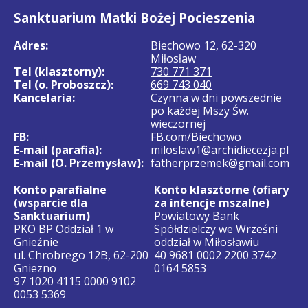
Sanktuarium Matki Bożej Pocieszenia
Adres:
Biechowo 12, 62-320
Miłosław
Tel (klasztorny):
730 771 371
Tel (o. Proboszcz):
669 743 040
Kancelaria:
Czynna w dni powszednie
po każdej Mszy Św.
wieczornej
FB:
FB.com/Biechowo
E-mail (parafia):
miloslaw1@archidiecezja.pl
E-mail (O. Przemysław):
fatherprzemek@gmail.com
Konto parafialne
Konto klasztorne (ofiary
(wsparcie dla
za intencje mszalne)
Sanktuarium)
Powiatowy Bank
PKO BP Oddział 1 w
Spółdzielczy we Wrześni
Gnieźnie
oddział w Miłosławiu
ul. Chrobrego 12B, 62-200
40 9681 0002 2200 3742
Gniezno
0164 5853
97 1020 4115 0000 9102
0053 5369