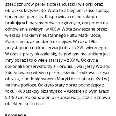
sześć sznurów pereł; złote łańcuszki i wisiorki oraz
obrączki, krzyżyki itp. Wota te z biegiem czasu zostają
sprzedane przez ks. Kasprowicza celem zakupu
brakujących paramentów liturgicznych, czy potem na
odnowienie świątyni w XIX w. Wota zawieszane przez
wieki są znakiem nieustannego kultu Matki Bożej
Pocieszenia, aż po dzień dzisiejszy. W roku 1962
przystąpiono do konserwacji obrazu XVII wiecznego.
W czasie pracy okazało się, że pod tym malunkiem jest
inny obraz i to o wiele starszy – z XV w. Odkrycia
dokonali konserwatorzy z Torunia, Ewa i Jerzy Wolscy.
Zdecydowano wtedy o przeniesieniu środkowej części
obrazu, z podobieństwem Maryi i dzieciątka (z XVII w.)
na inne podłoże. Odkryto stary obraz pochodzący z
roku 1460 (szkoły bizantyjsko – włoskiej) o wymiarach
53×80 cm. Po odnowieniu i konserwacji, stał się znowu
obiektem kultu i czci.
Koronacja