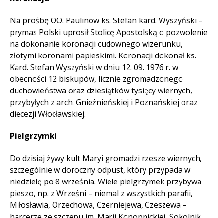
Na prośbę OO. Paulinów ks. Stefan kard. Wyszyński –
prymas Polski uprosił Stolicę Apostolską o pozwolenie
na dokonanie koronacji cudownego wizerunku,
złotymi koronami papieskimi. Koronacji dokonał ks.
Kard. Stefan Wyszyński w dniu 12. 09. 1976 r. w
obecności 12 biskupów, licznie zgromadzonego
duchowieństwa oraz dziesiątków tysięcy wiernych,
przybyłych z arch. Gnieźnieńskiej i Poznańskiej oraz
diecezji Włocławskiej.
Pielgrzymki
Do dzisiaj żywy kult Maryi gromadzi rzesze wiernych,
szczególnie w doroczny odpust, który przypada w
niedzielę po 8 września. Wiele pielgrzymek przybywa
pieszo, np. z Wrześni – niemal z wszystkich parafii,
Miłosławia, Orzechowa, Czerniejewa, Czeszewa –
harcerze ze szczepu im. Marii Konopnickiej, Sokolnik,