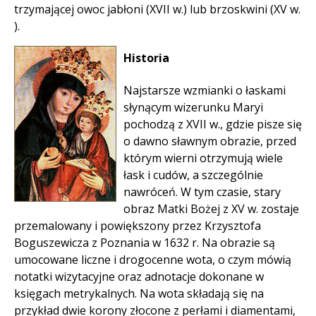
trzymającej owoc jabłoni (XVII w.) lub brzoskwini (XV w.
).
Historia
Najstarsze wzmianki o łaskami
słynącym wizerunku Maryi
pochodzą z XVII w., gdzie pisze się
o dawno sławnym obrazie, przed
którym wierni otrzymują wiele
łask i cudów, a szczególnie
nawróceń. W tym czasie, stary
obraz Matki Bożej z XV w. zostaje
przemalowany i powiększony przez Krzysztofa
Boguszewicza z Poznania w 1632 r. Na obrazie są
umocowane liczne i drogocenne wota, o czym mówią
notatki wizytacyjne oraz adnotacje dokonane w
księgach metrykalnych. Na wota składają się na
przykład dwie korony złocone z perłami i diamentami,