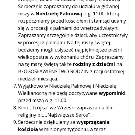
Serdecznie zapraszamy do udziału w głównej
mszy w
Niedzielę Palmową
o g. 11.00, którą
rozpoczniemy przed kościołem i stamtąd udamy
się w procesji z palmami do wnętrza świątyni.
Zapraszamy szczególnie dzieci, aby uczestniczyły
w procesji z palmami. Na tej mszy świętej
będziemy mogli usłyszeć najpiękniejsze pieśni
wielkopostne w wykonaniu chóru. Zapraszamy
na tę mszę świętą także
rodziny z dziećmi
na
BŁOGOSŁAWIEŃSTWO RODZIN z racji ostatniej
niedzieli miesiąca.
Wyjątkowo w Niedzielę Palmową i Niedzielę
Wielkanocną nie będą odczytywane
wypominki
przed mszą o g. 11.00.
Kino „Trójka” we Wrześni zaprasza na film
religijny p.t. „Najświętsze Serce”.
Serdecznie dziękujemy za
wysprzątanie
kościoła
w minionym tygodniu, a teraz