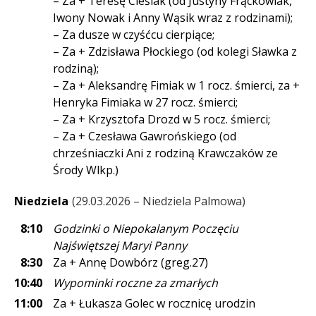
– Za + Teresę Cieślak (od Justyny Frąckowiak,
Iwony Nowak i Anny Wąsik wraz z rodzinami);
– Za dusze w czyśćcu cierpiące;
– Za + Zdzisława Płockiego (od kolegi Sławka z
rodziną);
– Za + Aleksandrę Fimiak w 1 rocz. śmierci, za +
Henryka Fimiaka w 27 rocz. śmierci;
– Za + Krzysztofa Drozd w 5 rocz. śmierci;
– Za + Czesława Gawrońskiego (od
chrześniaczki Ani z rodziną Krawczaków ze
Środy Wlkp.)
Niedziela
29.03.2026 – Niedziela Palmowa
8:10
Godzinki o Niepokalanym Poczęciu
Najświętszej Maryi Panny
8:30
Za + Annę Dowbórz (greg.27)
10:40
Wypominki roczne za zmarłych
11:00
Za + Łukasza Golec w rocznicę urodzin