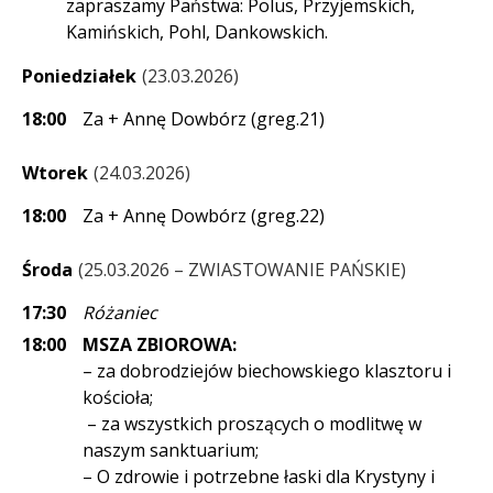
zapraszamy Państwa: Polus, Przyjemskich,
Kamińskich, Pohl, Dankowskich.
Poniedziałek
23.03.2026
18:00
Za + Annę Dowbórz (greg.21)
Wtorek
24.03.2026
18:00
Za + Annę Dowbórz (greg.22)
Środa
25.03.2026 – ZWIASTOWANIE PAŃSKIE
17:30
Różaniec
18:00
MSZA ZBIOROWA:
– za dobrodziejów biechowskiego klasztoru i
kościoła;
– za wszystkich proszących o modlitwę w
naszym sanktuarium;
– O zdrowie i potrzebne łaski dla Krystyny i