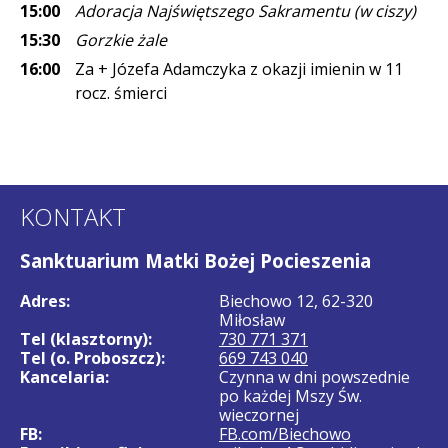
15:00
Adoracja Najświętszego Sakramentu (w ciszy)
15:30
Gorzkie żale
16:00
Za + Józefa Adamczyka z okazji imienin w 11
rocz. śmierci
KONTAKT
Sanktuarium Matki Bożej Pocieszenia
Adres:
Biechowo 12, 62-320
Miłosław
Tel (klasztorny):
730 771 371
Tel (o. Proboszcz):
669 743 040
Kancelaria:
Czynna w dni powszednie
po każdej Mszy Św.
wieczornej
FB:
FB.com/Biechowo