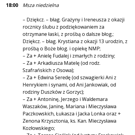
18:00
Msza niedzielna
– Dziękcz. – błag. Grażyny i Ireneusza z okazji
rocznicy ślubu z podziękowaniem za
otrzymane łaski, z prośbą o dalsze błog.;
Dziękcz. – błag. Krystiana z okazji 13 urodzin, z
prośbą o Boże błog. i opiekę NMP;
– Za + Anielę Fudalej i zmarłych z rodziny;
– Za + Arkadiusza Matelę (od rodz.
Szafrańskich z Osowa);
– Za + Edwina Seredę (od szwagierki Ani z
Henrykiem i synami, od Ani Jankowiak, od
rodziny Duszków z Gorzyc);
– Za + Antoninę, Jerzego i Waldemara
Waszaków, Janinę, Mariana i Mieczysława
Paczkowskich, Łukasza i Jacka Lonka oraz +
Zenona Krzysztonia, ks. Kan. Mieczysława
Kozłowskiego;