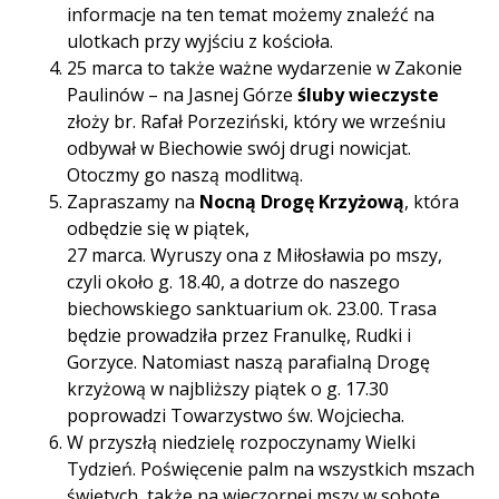
informacje na ten temat możemy znaleźć na
ulotkach przy wyjściu z kościoła.
25 marca to także ważne wydarzenie w Zakonie
Paulinów – na Jasnej Górze
śluby wieczyste
złoży br. Rafał Porzeziński, który we wrześniu
odbywał w Biechowie swój drugi nowicjat.
Otoczmy go naszą modlitwą.
Zapraszamy na
Nocną Drogę Krzyżową
, która
odbędzie się w piątek,
27 marca. Wyruszy ona z Miłosławia po mszy,
czyli około g. 18.40, a dotrze do naszego
biechowskiego sanktuarium ok. 23.00. Trasa
będzie prowadziła przez Franulkę, Rudki i
Gorzyce. Natomiast naszą parafialną Drogę
krzyżową w najbliższy piątek o g. 17.30
poprowadzi Towarzystwo św. Wojciecha.
W przyszłą niedzielę rozpoczynamy Wielki
Tydzień. Poświęcenie palm na wszystkich mszach
świętych, także na wieczornej mszy w sobotę.