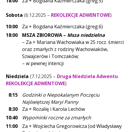
18:00
Za + Bogdana Kaźmierczaka (greg.5)
Sobota
6.12.2025 –
REKOLEKCJE ADWENTOWE
10:00
Za + Bogdana Kaźmierczaka (greg.6)
18:00
MSZA ZBIOROWA –
Msza niedzielna
– Za + Mariana Wachowiaka w 25 rocz. śmierci
oraz zmarłych z rodziny Wachowiaków,
Szwajcerów i Tomczaków;
– w pewnej intencji
Niedziela
7.12.2025 –
Druga Niedziela Adwentu
REKOLEKCJE ADWENTOWE
8:15
Godzinki o Niepokalanym Poczęciu
Najświętszej Maryi Panny
8:30
Za + Rozalię i Karola Lechów
10:40
Wypominki roczne za zmarłych
11:00
Za + Wojciecha Gregorowicza (od Władysławy