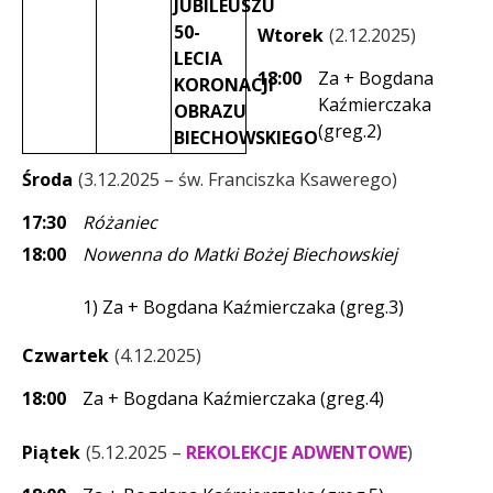
JUBILEUSZU
50-
Wtorek
2.12.2025
LECIA
18:00
Za + Bogdana
KORONACJI
Kaźmierczaka
OBRAZU
(greg.2)
BIECHOWSKIEGO
Środa
3.12.2025 – św. Franciszka Ksawerego
17:30
Różaniec
18:00
Nowenna do Matki Bożej Biechowskiej
1) Za + Bogdana Kaźmierczaka (greg.3)
Czwartek
4.12.2025
18:00
Za + Bogdana Kaźmierczaka (greg.4)
Piątek
5.12.2025 –
REKOLEKCJE ADWENTOWE