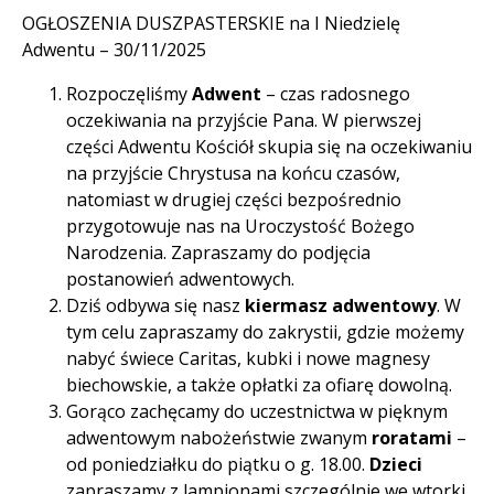
OGŁOSZENIA DUSZPASTERSKIE na I Niedzielę
Adwentu – 30/11/2025
Rozpoczęliśmy
Adwent
– czas radosnego
oczekiwania na przyjście Pana. W pierwszej
części Adwentu Kościół skupia się na oczekiwaniu
na przyjście Chrystusa na końcu czasów,
natomiast w drugiej części bezpośrednio
przygotowuje nas na Uroczystość Bożego
Narodzenia. Zapraszamy do podjęcia
postanowień adwentowych.
Dziś odbywa się nasz
kiermasz adwentowy
. W
tym celu zapraszamy do zakrystii, gdzie możemy
nabyć świece Caritas, kubki i nowe magnesy
biechowskie, a także opłatki za ofiarę dowolną.
Gorąco zachęcamy do uczestnictwa w pięknym
adwentowym nabożeństwie zwanym
roratami
–
od poniedziałku do piątku o g. 18.00.
Dzieci
zapraszamy z lampionami szczególnie we wtorki