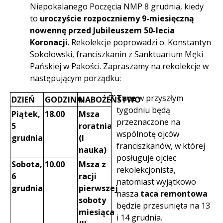
Niepokalanego Poczęcia NMP 8 grudnia, kiedy
to
uroczyście rozpoczniemy 9-miesięczną
nowennę przed Jubileuszem 50-lecia
Koronacji
. Rekolekcje poprowadzi o. Konstantyn
Sokołowski, franciszkanin z Sanktuarium Męki
Pańskiej w Pakości. Zapraszamy na rekolekcje w
następującym porządku:
Tace
w przyszłym
DZIEŃ
GODZINA
NABOŻEŃSTWO
tygodniu będą
Piątek,
18.00
Msza
przeznaczone na
5
roratnia
wspólnotę ojców
grudnia
(I
franciszkanów, w której
nauka)
posługuje ojciec
Sobota,
10.00
Msza z
rekolekcjonista,
6
racji
natomiast wyjątkowo
grudnia
pierwszej
nasza
taca remontowa
soboty
będzie przesunięta na 13
miesiąca
i 14 grudnia.