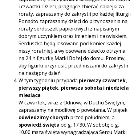
i czwartki. Dzieci, pragnące zbierać naklejki za
roraty, zapraszamy do zakrystii po każdej liturgii.
Ponadto zapraszamy dzieci do przynoszenia na
roraty serduszek papierowych z napisanym
dobrym uczynkiem oraz imieniem i nazwiskiem.
Serduszka będą losowane pod koniec każdej
mszy roratniej, a wylosowane dziecko otrzyma
na 24 h figurkę Matki Bożej do domu. Prosimy,
aby figurki przynosić przed mszami do zakrystii
na następny dzień.
W tym tygodniu przypada
pierwszy czwartek,
pierwszy piątek, pierwsza sobota i niedziela
miesiąca
.
W czwartek, wraz z Odnową w Duchu Świętym,
zapraszamy na modlitwę o powołania. W piątek
odwiedzimy chorych
przed południem, a
spowiedź święta
od g. 17.30. W sobotę o g.
10.00 msza święta wynagradzająca Sercu Matki