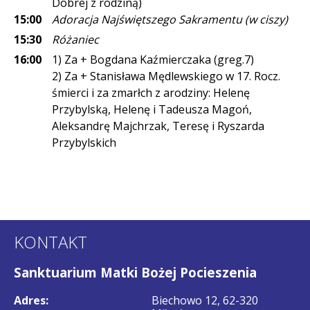
Dobrej z rodziną)
15:00
Adoracja Najświętszego Sakramentu (w ciszy)
15:30
Różaniec
16:00
1) Za + Bogdana Kaźmierczaka (greg.7)
2) Za + Stanisława Mędlewskiego w 17. Rocz.
śmierci i za zmarłch z arodziny: Helenę
Przybylską, Helenę i Tadeusza Magoń,
Aleksandrę Majchrzak, Teresę i Ryszarda
Przybylskich
KONTAKT
Sanktuarium Matki Bożej Pocieszenia
Adres:
Biechowo 12, 62-320