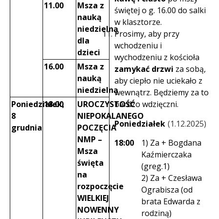
11.00
Msza z
świętej o g. 16.00 do salki
nauką
w klasztorze.
niedzielną
Prosimy, aby przy
dla
wchodzeniu i
dzieci
wychodzeniu z kościoła
16.00
Msza z
zamykać drzwi
za sobą,
nauką
aby ciepło nie uciekało z
niedzielną
wewnątrz. Będziemy za to
Poniedziałek,
18.00
UROCZYSTOŚĆ
bardzo wdzięczni.
8
NIEPOKALANEGO
Poniedziałek
1.12.2025
grudnia
POCZĘCIA
NMP –
18:00
1) Za + Bogdana
Msza
Kaźmierczaka
święta
(greg.1)
na
2) Za + Czesława
rozpoczęcie
Ograbisza (od
WIELKIEJ
brata Edwarda z
NOWENNY
rodziną)