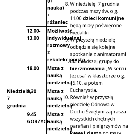
(II
W niedzielę, 7 grudnia,
nauka)
podczas mszy św. o g.
+
11.00
dzieci komunijne
różaniec
będą miały poświęcone
12.00-
Możliwość
medaliki.
13.00
indywidualnej
W przyszłą niedzielę
rozmowy
odbędzie się kolejne
z
spotkanie z animatorami
rekolekcjonistą
dla młodszej grupy do
18.00
Msza z
bierzmowania
„W sercu
nauką
Jezusa” w klasztorze o g.
niedzielną
15.10, a potem
Eucharystia.
Niedziela,
8.30
Msza z
Również w przyszłą
7
nauką
niedzielę Odnowa w
grudnia
niedzielną
Duchu Świętym zaprasza
9.45
Msza z
wszystkich chętnych
GORZYCE
nauką
parafian i pielgrzymów na
niedzielną
kawę i ciasto
po mszy