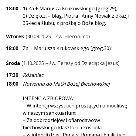
18:00
1) Za + Mariusza Krukowskiego (greg.29);
2) Dziękcz
.
– błag. Piotra i Anny Nowak z okazji
35-lecia ślubu, z prośbą o Boże błog.
Wtorek
30.09.2025 – św. Hieronima
18:00
Za + Mariusza Krukowskiego (greg.30);
Środa
1.10.2025 – św. Teresy od Dzieciątka Jezus
17:30
Różaniec
18:00
Nowenna do Matki Bożej Biechowskiej
INTENCJA ZBIOROWA:
– W intencji wszystkich proszących o modlitwę
w naszym sanktuarium;
– Za dobrodziejów i ofiarodawców
biechowskiego klasztoru i kościoła;
– w intencji dzieci Renaty, Romana i Emilii i ich