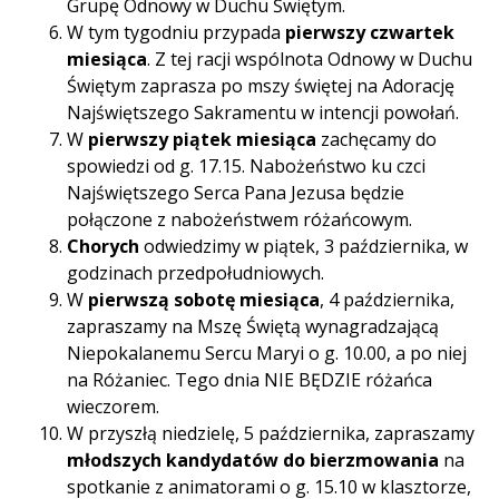
Grupę Odnowy w Duchu Świętym.
W tym tygodniu przypada
pierwszy czwartek
miesiąca
. Z tej racji wspólnota Odnowy w Duchu
Świętym zaprasza po mszy świętej na Adorację
Najświętszego Sakramentu w intencji powołań.
W
pierwszy piątek miesiąca
zachęcamy do
spowiedzi od g. 17.15. Nabożeństwo ku czci
Najświętszego Serca Pana Jezusa będzie
połączone z nabożeństwem różańcowym.
Chorych
odwiedzimy w piątek, 3 października, w
godzinach przedpołudniowych.
W
pierwszą sobotę miesiąca
, 4 października,
zapraszamy na Mszę Świętą wynagradzającą
Niepokalanemu Sercu Maryi o g. 10.00, a po niej
na Różaniec. Tego dnia NIE BĘDZIE różańca
wieczorem.
W przyszłą niedzielę, 5 października, zapraszamy
młodszych kandydatów do bierzmowania
na
spotkanie z animatorami o g. 15.10 w klasztorze,