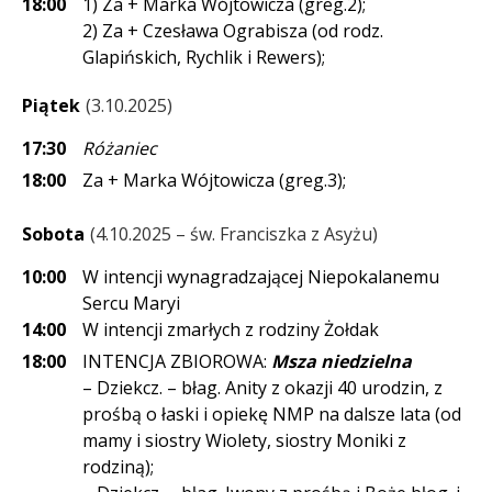
18:00
1) Za + Marka Wójtowicza (greg.2);
2) Za + Czesława Ograbisza (od rodz.
Glapińskich, Rychlik i Rewers);
Piątek
3.10.2025
17:30
Różaniec
18:00
Za + Marka Wójtowicza (greg.3);
Sobota
4.10.2025 – św. Franciszka z Asyżu
10:00
W intencji wynagradzającej Niepokalanemu
Sercu Maryi
14:00
W intencji zmarłych z rodziny Żołdak
18:00
INTENCJA ZBIOROWA:
Msza niedzielna
– Dziekcz. – błag. Anity z okazji 40 urodzin, z
prośbą o łaski i opiekę NMP na dalsze lata (od
mamy i siostry Wiolety, siostry Moniki z
rodziną);