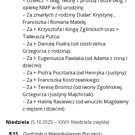
– Dziekcz. – błag. Iwony z prośbą i Boże błog. i
opiekę NMP w 60 urodziny;
– Za zmarłych z rodziny Dudar: Krystynę ,
Franciszka i Romana Matelę;
– Za + Krzysztofa i Kingę Zglinickich oraz +
Tadeusza Putza;
– Za + Danutę Fludrę (od siostrzeńca
Grzegorza z rodziną);
– Za + Eugeniusza Pawlaka (od Adama z żoną i
dziećmi);
– Za + Piotra Pocztarka (od Henryka i Justyny);
– Za + Franciszka Kostrzewskiego;
– Za + Teresę Bronisz (od Iwony Zgolińskiej,
Grzegorza i Justyny Majchrzak);
– Za + Halinę Rasiewicz (od wnuczki Magdaleny
z mężem i dziećmi)
Niedziela
5.10.2025 – XXVII Niedziela zwykła
8:15
Godzinki o Niepokalanym Poczęciu