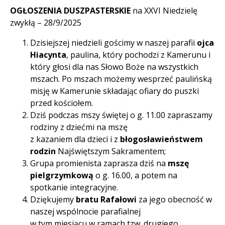
OGŁOSZENIA DUSZPASTERSKIE
na XXVI Niedzielę
zwykłą – 28/9/2025
Dzisiejszej niedzieli gościmy w naszej parafii
ojca
Hiacynta
, paulina, który pochodzi z Kamerunu i
który głosi dla nas Słowo Boże na wszystkich
mszach. Po mszach możemy wesprzeć paulińską
misję w Kamerunie składając ofiary do puszki
przed kościołem.
Dziś podczas mszy świętej o g. 11.00 zapraszamy
rodziny z dziećmi na mszę
z kazaniem dla dzieci i z
błogosławieństwem
rodzin
Najświętszym Sakramentem;
Grupa promienista zaprasza dziś na
mszę
pielgrzymkową
o g. 16.00, a potem na
spotkanie integracyjne.
Dziękujemy
bratu Rafałowi
za jego obecność w
naszej wspólnocie parafialnej
w tym miesiącu w ramach tzw. drugiego