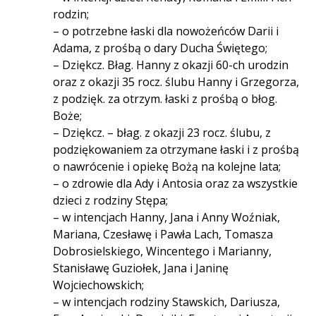
rodzin;
– o potrzebne łaski dla nowożeńców Darii i
Adama, z prośbą o dary Ducha Świętego;
– Dziękcz. Błag. Hanny z okazji 60-ch urodzin
oraz z okazji 35 rocz. ślubu Hanny i Grzegorza,
z podzięk. za otrzym. łaski z prośbą o błog.
Boże;
– Dziękcz. – błag. z okazji 23 rocz. ślubu, z
podziękowaniem za otrzymane łaski i z prośbą
o nawrócenie i opiekę Bożą na kolejne lata;
– o zdrowie dla Ady i Antosia oraz za wszystkie
dzieci z rodziny Stępa;
– w intencjach Hanny, Jana i Anny Woźniak,
Mariana, Czesławę i Pawła Lach, Tomasza
Dobrosielskiego, Wincentego i Marianny,
Stanisławę Guziołek, Jana i Janinę
Wojciechowskich;
– w intencjach rodziny Stawskich, Dariusza,