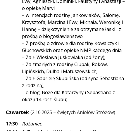
Ewy, Agnieszki, Dominiki, Faustyny i Anastazji –
o opiekę Maryi;
– w intencjach rodziny Jankowiaków, Salomę,
Krzysztofa, Marcina i Ewy, Michała, Weronikę i
Hannę – dziękczynienie za otrzymane łaski i z
prośbą o błogosławieństwo;
– Z prośbą o zdrowie dla rodziny Kowalczyk i
Głuchowskich oraz opiekę NMP każdego dnia;
– Za + Wiesława Juskowiaka (od żony);
– Za zmarłych z rodziny Ciupak, Roków,
Lipińskich, Dulba i Matuszewskich;
– Za + Gabrielę Skupińską (od syna Sebastiana
z rodziną);
– o błog. Boże dla Katarzyny i Sebastiana z
okazji 14 rocz. ślubu;
Czwartek
2.10.2025 – świętych Aniołów Stróżów
17:30
Różaniec