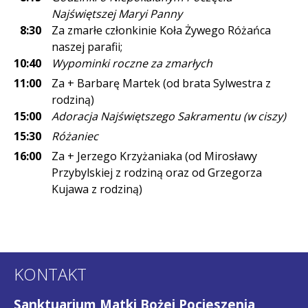
Najświętszej Maryi Panny
8:30
Za zmarłe członkinie Koła Żywego Różańca
naszej parafii;
10:40
Wypominki roczne za zmarłych
11:00
Za + Barbarę Martek (od brata Sylwestra z
rodziną)
15:00
Adoracja Najświętszego Sakramentu (w ciszy)
15:30
Różaniec
16:00
Za + Jerzego Krzyżaniaka (od Mirosławy
Przybylskiej z rodziną oraz od Grzegorza
Kujawa z rodziną)
KONTAKT
Sanktuarium Matki Bożej Pocieszenia