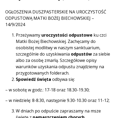
OGŁOSZENIA DUSZPASTERSKIE NA UROCZYSTOŚĆ
ODPUSTOWĄ MATKI BOŻEJ BIECHOWSKIEJ –
14/9/2024
Przeżywamy
uroczystości odpustowe
ku czci
Matki Bożej Biechowskiej. Zachęcamy do
osobistej modlitwy w naszym sanktuarium,
szczególnie do uzyskiwania
odpustów
za siebie
albo za osobę zmarłą. Szczegółowe opisy
warunków uzyskania odpustu znajdziemy na
przygotowanych folderach.
Spowiedź święta
odbywa się:
– w sobotę w godz.: 17-18 oraz 18.30-19.30;
– w niedzielę: 8-8.30, następnie 9.30-10.30 oraz 11-12;
W dniach po odpuście zapraszamy na msze
święte z
namaszczeniem chorych
.