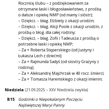
Rocznicę ślubu – z podziękowaniem za
otrzymane łaski i błogosławieństwo, z prośbą
o dalsze i opiekę NMP (od mamy i sióstr);
– Dziękcz. – błag. Elżbiety z okazji urodzin;
– Dziękcz. – błag. Alicji Poole z okazji urodzin, z
prośbą o błog. dla całej rodziny;
– Dziękcz. – błag. Zofii i Tadeusza z prośbą o
potrzebne łaski i opiekę NMP;
– Za + Roberta Stęperskiego (od Justyny i
Łukasza Lech z dziećmi);
– Za + Rajmunda Sadyś (od siostry Grażyny z
rodziną);
– Za + Aleksandrę Majchrzak w 40 rocz. śmierci;
– Za + Tomasza Haremskiego z okazji imienin;
Niedziela
21.09.2025 – XXV Niedziela zwykła
8:15
Godzinki o Niepokalanym Poczęciu
Najświętszej Maryi Panny