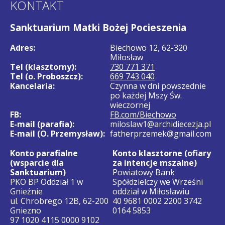
KONTAKT
Sanktuarium Matki Bożej Pocieszenia
Adres:
Biechowo 12, 62-320
Miłosław
Tel (klasztorny):
730 771 371
Tel (o. Proboszcz):
669 743 040
Kancelaria:
Czynna w dni powszednie
po każdej Mszy Św.
wieczornej
FB:
FB.com/Biechowo
E-mail (parafia):
miloslaw1@archidiecezja.pl
E-mail (O. Przemysław):
fatherprzemek@gmail.com
Konto parafialne
Konto klasztorne (ofiary
(wsparcie dla
za intencje mszalne)
Sanktuarium)
Powiatowy Bank
PKO BP Oddział 1 w
Spółdzielczy we Wrześni
Gnieźnie
oddział w Miłosławiu
ul. Chrobrego 12B, 62-200
40 9681 0002 2200 3742
Gniezno
0164 5853
97 1020 4115 0000 9102