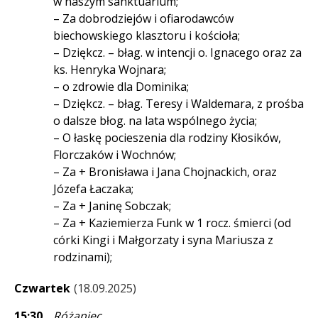
w naszym sanktuarium;
– Za dobrodziejów i ofiarodawców
biechowskiego klasztoru i kościoła;
– Dziękcz. – błag. w intencji o. Ignacego oraz za
ks. Henryka Wojnara;
– o zdrowie dla Dominika;
– Dziękcz. – błag. Teresy i Waldemara, z prośba
o dalsze błog. na lata wspólnego życia;
– O łaskę pocieszenia dla rodziny Kłosików,
Florczaków i Wochnów;
– Za + Bronisława i Jana Chojnackich, oraz
Józefa Łaczaka;
– Za + Janinę Sobczak;
– Za + Kaziemierza Funk w 1 rocz. śmierci (od
córki Kingi i Małgorzaty i syna Mariusza z
rodzinami);
Czwartek
18.09.2025
15:30
Różaniec