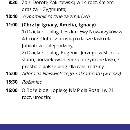
8:30
Za + Dorotę Zakrzewską w 14 rocz. śmierci
oraz za + Zygmunta;
10:40
Wypominki roczne za zmarłych
11:00
(Chrzty: Ignacy, Amelia, Ignacy)
1) Dziękcz. – błag. Leszka i Ewy Nowaczyków w
40. rocz. ślubu, z prośbą o dalsze łaski dla
Jubilatów i całej rodziny;
2) Dziękcz. – błag. Eugenii i Jerzego w 50. rocz.
ślubu, podziękowaniem za otrzymane łaski, z
prośba o dalsze błog. dla całej rodziny;
15:00
Adoracja Najświętszego Sakramentu (w ciszy)
15:30
Różaniec
16:00
O Boże błog. i opiekę NMP dla Rozalii w 21
rocz. urodzin;