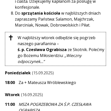
i ciasta. Dziękujemy kapłanom za posługę w
konfesjonale.
Do
sprzątania kościoła
w najbliższych dniach
zapraszamy Państwa: Salamon, Majchrzak,
Marciniak, Nowak, Dobrowolskich i Piłat.
W najbliższy wtorek odbędzie się pogrzeb
naszego parafianina –
ś. p. Czesława Ograbisza
ze Skotnik. Polećmy
go Bożemu Miłosierdziu:
„Wieczny
odpoczynek…”
Poniedziałek
15.09.2025
18:00
Za + Mateusza Wróblewskiego
Wtorek
16.09.2025
11:00
MSZA POGRZEBOWA ZA Ś.P. CZESŁAWA
OGRABISZA