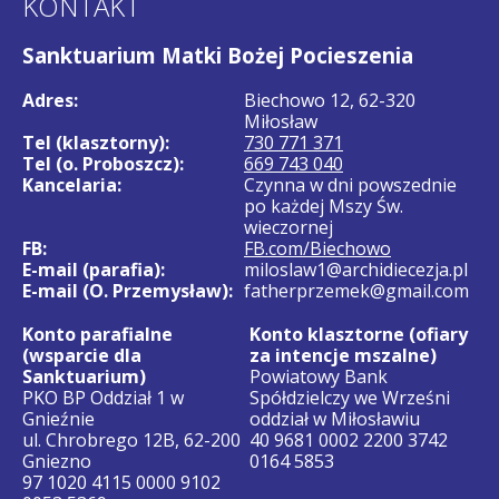
KONTAKT
Sanktuarium Matki Bożej Pocieszenia
Adres:
Biechowo 12, 62-320
Miłosław
Tel (klasztorny):
730 771 371
Tel (o. Proboszcz):
669 743 040
Kancelaria:
Czynna w dni powszednie
po każdej Mszy Św.
wieczornej
FB:
FB.com/Biechowo
E-mail (parafia):
miloslaw1@archidiecezja.pl
E-mail (O. Przemysław):
fatherprzemek@gmail.com
Konto parafialne
Konto klasztorne (ofiary
(wsparcie dla
za intencje mszalne)
Sanktuarium)
Powiatowy Bank
PKO BP Oddział 1 w
Spółdzielczy we Wrześni
Gnieźnie
oddział w Miłosławiu
ul. Chrobrego 12B, 62-200
40 9681 0002 2200 3742
Gniezno
0164 5853
97 1020 4115 0000 9102