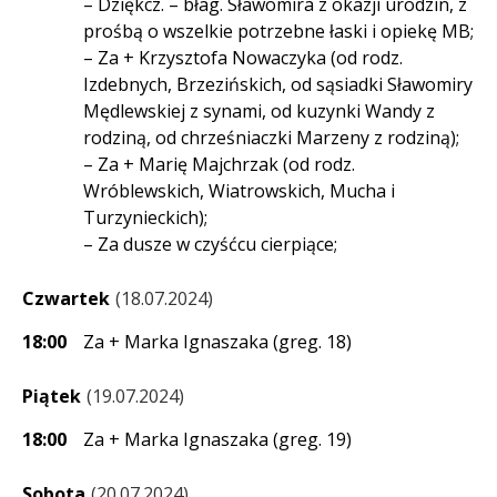
– Dziękcz. – błag. Sławomira z okazji urodzin, z
prośbą o wszelkie potrzebne łaski i opiekę MB;
– Za + Krzysztofa Nowaczyka (od rodz.
Izdebnych, Brzezińskich, od sąsiadki Sławomiry
Mędlewskiej z synami, od kuzynki Wandy z
rodziną, od chrześniaczki Marzeny z rodziną);
– Za + Marię Majchrzak (od rodz.
Wróblewskich, Wiatrowskich, Mucha i
Turzynieckich);
– Za dusze w czyśćcu cierpiące;
Czwartek
18.07.2024
18:00
Za + Marka Ignaszaka (greg. 18)
Piątek
19.07.2024
18:00
Za + Marka Ignaszaka (greg. 19)
Sobota
20.07.2024