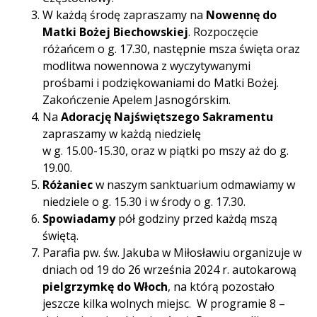
W każdą środę zapraszamy na
Nowennę do
Matki Bożej Biechowskiej
. Rozpoczęcie
różańcem o g. 17.30, następnie msza święta oraz
modlitwa nowennowa z wyczytywanymi
prośbami i podziękowaniami do Matki Bożej.
Zakończenie Apelem Jasnogórskim.
Na
Adorację Najświętszego Sakramentu
zapraszamy w każdą niedzielę
w g. 15.00-15.30, oraz w piątki po mszy aż do g.
19.00.
Różaniec
w naszym sanktuarium odmawiamy w
niedziele o g. 15.30 i w środy o g. 17.30.
Spowiadamy
pół godziny przed każdą mszą
świętą.
Parafia pw. św. Jakuba w Miłosławiu organizuje w
dniach od 19 do 26 września 2024 r. autokarową
pielgrzymkę do Włoch
, na którą pozostało
jeszcze kilka wolnych miejsc. W programie 8 –