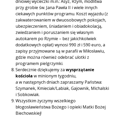
dniowej wycieczki m.in.: Asyż, Rzym, modlitwa
przy grobie św. Jana Pawła II i wiele innych
ciekawych punktów programu. Koszt wyjazdu (z
zakwaterowaniem w dwuosobowych pokojach,
ubezpieczeniem, śniadaniem i obiadokolacją,
zwiedzaniem i poruszaniem się własnym
autokarem po Rzymie – bez jakichkolwiek
dodatkowych opłat) wynosi 990 zł i 590 euro, a
zapisy przyjmowane są w parafii w Miłosławiu,
gdzie można również odebrać ulotki z
programem pielgrzymki.
Serdecznie dziękujemy za
wysprzątanie
kościoła
w minionym tygodniu,
a w następnych dniach zapraszamy Państwa:
Szymanek, Kmieciak/Labiak, Gajownik, Michalski
i Sobkowiak.
Wszystkim życzymy wszelkiego
błogosławieństwa Bożego i opieki Matki Bożej
Biechowskiej!