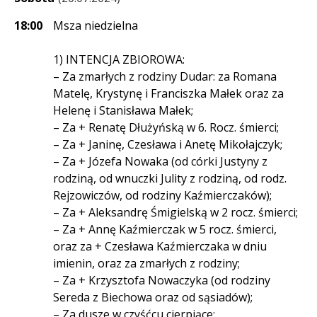
18:00
Msza niedzielna
1) INTENCJA ZBIOROWA:
– Za zmarłych z rodziny Dudar: za Romana
Matelę, Krystynę i Franciszka Małek oraz za
Helenę i Stanisława Małek;
– Za + Renatę Dłużyńską w 6. Rocz. śmierci;
– Za + Janinę, Czesława i Anetę Mikołajczyk;
– Za + Józefa Nowaka (od córki Justyny z
rodziną, od wnuczki Julity z rodziną, od rodz.
Rejzowiczów, od rodziny Kaźmierczaków);
– Za + Aleksandrę Śmigielską w 2 rocz. śmierci;
– Za + Annę Kaźmierczak w 5 rocz. śmierci,
oraz za + Czesława Kaźmierczaka w dniu
imienin, oraz za zmarłych z rodziny;
– Za + Krzysztofa Nowaczyka (od rodziny
Sereda z Biechowa oraz od sąsiadów);
– Za dusze w czyśćcu cierpiące;