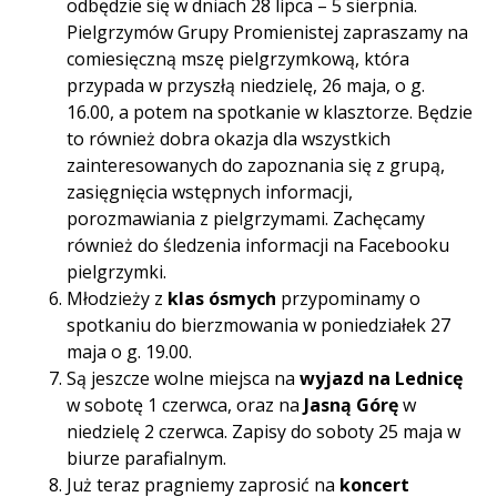
odbędzie się w dniach 28 lipca – 5 sierpnia.
Pielgrzymów Grupy Promienistej zapraszamy na
comiesięczną mszę pielgrzymkową, która
przypada w przyszłą niedzielę, 26 maja, o g.
16.00, a potem na spotkanie w klasztorze. Będzie
to również dobra okazja dla wszystkich
zainteresowanych do zapoznania się z grupą,
zasięgnięcia wstępnych informacji,
porozmawiania z pielgrzymami. Zachęcamy
również do śledzenia informacji na Facebooku
pielgrzymki.
Młodzieży z
klas ósmych
przypominamy o
spotkaniu do bierzmowania w poniedziałek 27
maja o g. 19.00.
Są jeszcze wolne miejsca na
wyjazd na Lednicę
w sobotę 1 czerwca, oraz na
Jasną Górę
w
niedzielę 2 czerwca. Zapisy do soboty 25 maja w
biurze parafialnym.
Już teraz pragniemy zaprosić na
koncert