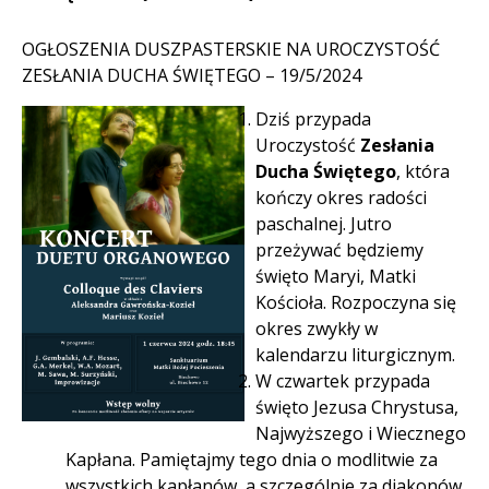
OGŁOSZENIA DUSZPASTERSKIE NA UROCZYSTOŚĆ
ZESŁANIA DUCHA ŚWIĘTEGO – 19/5/2024
Dziś przypada
Uroczystość
Zesłania
Ducha Świętego
, która
kończy okres radości
paschalnej. Jutro
przeżywać będziemy
święto Maryi, Matki
Kościoła. Rozpoczyna się
okres zwykły w
kalendarzu liturgicznym.
W czwartek przypada
święto Jezusa Chrystusa,
Najwyższego i Wiecznego
Kapłana. Pamiętajmy tego dnia o modlitwie za
wszystkich kapłanów, a szczególnie za diakonów