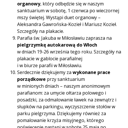
organowy
, który odbędzie się w naszym
sanktuarium w sobotę, 1 czerwca po wieczornej
mszy świętej. Wystąpi duet organowy –
Aleksandra Gawrońska-Kozieł i Mariusz Kozieł.
Szczegóły na plakacie.
Parafia św. Jakuba w Miłosławiu zaprasza na
pielgrzymkę autokarową do Włoch
w dniach 19-26 września tego roku. Szczegóły na
plakacie w gablocie parafialnej
i w biurze parafii w Miłosławiu.
Serdecznie dziękujemy za
wykonane prace
porządkowe
przy sanktuarium
w minionych dniach – naszym anonimowym
parafianom: za umycie ołtarza polowego i
posadzki, za odmalowanie ławek na zewnątrz i
słupków na parkingu, wyczyszczenie stołów w
parku pielgrzyma. Dziękujemy również za
pomalowanie krzyża misyjnego, którego
poświęcenie nastąpi w sobotę 25 maja po