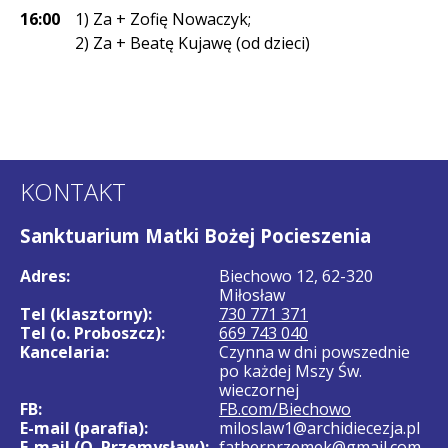
16:00
1) Za + Zofię Nowaczyk;
2) Za + Beatę Kujawę (od dzieci)
KONTAKT
Sanktuarium Matki Bożej Pocieszenia
Adres:
Biechowo 12, 62-320
Miłosław
Tel (klasztorny):
730 771 371
Tel (o. Proboszcz):
669 743 040
Kancelaria:
Czynna w dni powszednie
po każdej Mszy Św.
wieczornej
FB:
FB.com/Biechowo
E-mail (parafia):
miloslaw1@archidiecezja.pl
E-mail (O. Przemysław):
fatherprzemek@gmail.com