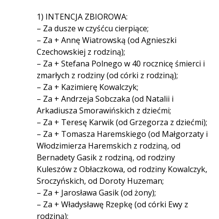
1) INTENCJA ZBIOROWA:
– Za dusze w czyśćcu cierpiące;
– Za + Annę Wiatrowską (od Agnieszki
Czechowskiej z rodziną);
– Za + Stefana Polnego w 40 rocznicę śmierci i
zmarłych z rodziny (od córki z rodziną);
– Za + Kazimierę Kowalczyk;
– Za + Andrzeja Sobczaka (od Natalii i
Arkadiusza Smorawińskich z dziećmi;
– Za + Teresę Karwik (od Grzegorza z dziećmi);
– Za + Tomasza Haremskiego (od Małgorzaty i
Włodzimierza Haremskich z rodziną, od
Bernadety Gasik z rodziną, od rodziny
Kuleszów z Obłaczkowa, od rodziny Kowalczyk,
Sroczyńskich, od Doroty Huzeman;
– Za + Jarosława Gasik (od żony);
– Za + Władysławę Rzepkę (od córki Ewy z
rodziną);