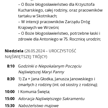
– O Boże błogosławieństwo dla Krzysztofa
Kucharskiego, całej rodziny, oraz pracowników
tartaku w Skotnikach;
– W intencji pracowników Zarządu Dróg
Krajowych we Wrześni;
– O Boże błogosławieństwo, potrzebne łaski i
zdrowie dla Antoniego w 75. Rocznicę urodzin;
Niedziela
26.05.2024 – UROCZYSTOŚĆ
NAJŚWIĘTSZEJ TRÓJCY
8:10
G
odzinki o Niepokalanym Poczęciu
Najświętszej Maryi Panny
8:30
1) Za + Jana Głodka, Janusza Janowskiego i
zmarłych z rodziny (int. od siostry z rodziną);
10:00
I Komunia Święta;
15:00
Adoracja Najświętszego Sakramentu
15:30
Nabożeństwo majowe