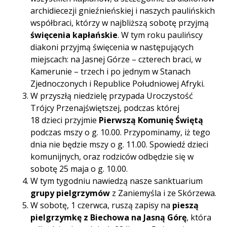
archidiecezji gnieźnieńskiej i naszych paulińskich
współbraci, którzy w najbliższą sobotę przyjmą
święcenia kapłańskie
. W tym roku paulińscy
diakoni przyjmą święcenia w następujących
miejscach: na Jasnej Górze – czterech braci, w
Kamerunie – trzech i po jednym w Stanach
Zjednoczonych i Republice Południowej Afryki.
W przyszłą niedzielę przypada Uroczystość
Trójcy Przenajświętszej, podczas której
18 dzieci przyjmie
Pierwszą Komunię Świętą
podczas mszy o g. 10.00. Przypominamy, iż tego
dnia nie będzie mszy o g. 11.00. Spowiedź dzieci
komunijnych, oraz rodziców odbędzie się w
sobotę 25 maja o g. 10.00.
W tym tygodniu nawiedzą nasze sanktuarium
grupy pielgrzymów
z Zaniemyśla i ze Skórzewa.
W sobotę, 1 czerwca, ruszą zapisy na
pieszą
pielgrzymkę z Biechowa na Jasną
Górę
, która