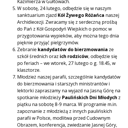
Kazimierza w Gułtowach.
W sobotę, 24 lutego, odbędzie się w naszym
sanktuarium zjazd
Kół Żywego Różańca
naszej
Archidiecezji. Zwracamy się z serdeczną prośbą
do Pań z Kół Gospodyń Wiejskich o pomoc w
przygotowania wypieków, aby można tego dnia
pięknie przyjąć pielgrzymów.
Zebranie
kandydatów do bierzmowania
ze
szkół średnich oraz
ich rodziców
, odbędzie się
po feriach – we wtorek, 27 lutego o g. 18.45, w
klasztorze.
Młodzież naszej parafii, szczególnie kandydatów
do bierzmowania i starszych ministrantów i
lektorki zapraszamy na wyjazd na Jasną Górę na
spotkanie młodzieży
Paulińskich Dni Młodych
z
piątku na sobotę 8-9 marca. W programie m.in.
zapoznanie z młodzieżą z innych paulińskich
parafii w Polsce, modlitwa przed Cudownym
Obrazem, konferencja, zwiedzanie Jasnej Góry,