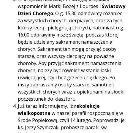
wspomnienie Matki Bożej z Lourdes i
Światowy
Dzień Chorego
. O g. 15.30 odmówimy różaniec
za wszystkich chorych, cierpiących, oraz za tych,
którzy leczą i pielęgnują chorych, natomiast o g.
16.00 odprawimy mszę świętą, podczas której
będzie udzielany sakrament namaszczenia
chorych. Sakrament ten mogą przyjąć osoby
starsze, oraz wszyscy cierpiący na poważne
choroby. Aby przyjąć sakrament namaszczenia
chorych, należy być również w stanie łaski
uświęcającej, czyli bez grzechu ciężkiego. Po
mszy zapraszamy osoby starsze, samotne i
wszystkich chorych wraz z opiekunami na słodki
poczęstunek do klasztoru.
Już teraz informujemy, iż
rekolekcje
wielkopostne
w naszej parafii rozpoczną się w
Środę Popielcową, czyli 14 lutego. Poprowadzi je
ks. Jerzy Szymczak, proboszcz parafii św.