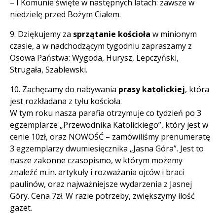
– I Komunie święte w następnych latach: zawsze w
niedzielę przed Bożym Ciałem.
9. Dziękujemy za
sprzątanie kościoła
w minionym
czasie, a w nadchodzącym tygodniu zapraszamy z
Osowa Państwa: Wygoda, Hurysz, Lepczyński,
Strugała, Szablewski.
10. Zachęcamy do nabywania
prasy katolickiej
, która
jest rozkładana z tyłu kościoła.
W tym roku nasza parafia otrzymuje co tydzień po 3
egzemplarze „Przewodnika Katolickiego”, który jest w
cenie 10zł, oraz NOWOŚĆ – zamówiliśmy prenumeratę
3 egzemplarzy dwumiesięcznika „Jasna Góra”. Jest to
nasze zakonne czasopismo, w którym możemy
znaleźć m.in. artykuły i rozważania ojców i braci
paulinów, oraz najważniejsze wydarzenia z Jasnej
Góry. Cena 7zł. W razie potrzeby, zwiększymy ilość
gazet.