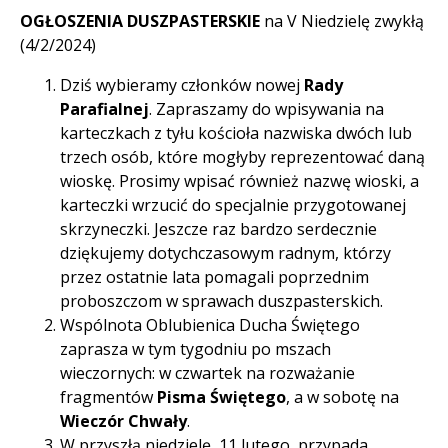
OGŁOSZENIA DUSZPASTERSKIE
na V Niedzielę zwykłą
(4/2/2024)
Dziś wybieramy członków nowej
Rady
Parafialnej
. Zapraszamy do wpisywania na
karteczkach z tyłu kościoła nazwiska dwóch lub
trzech osób, które mogłyby reprezentować daną
wioskę. Prosimy wpisać również nazwę wioski, a
karteczki wrzucić do specjalnie przygotowanej
skrzyneczki. Jeszcze raz bardzo serdecznie
dziękujemy dotychczasowym radnym, którzy
przez ostatnie lata pomagali poprzednim
proboszczom w sprawach duszpasterskich.
Wspólnota Oblubienica Ducha Świętego
zaprasza w tym tygodniu po mszach
wieczornych: w czwartek na rozważanie
fragmentów
Pisma Świętego
, a w sobotę na
Wieczór Chwały
.
W przyszłą niedzielę, 11 lutego, przypada