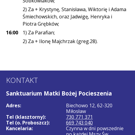
Sobkowiaków;
2) Za + Krystynę, Stanisława, Wiktorię i Adama
Śmiechowskich, oraz Jadwigę, Henryka i
Piotra Grębków;
16:00
1) Za Parafian;
2) Za + Ilonę Majchrzak (greg.28).
KONTAKT
Sanktuarium Matki Bożej Pocieszenia
Adres:
Biechowo 12, 62-320
Miłosław
Tel (klasztorny):
730 771 371
Tel (o. Proboszcz):
669 743 040
Kancelaria:
Czynna w dni powszednie
po każdej Mszy Św.