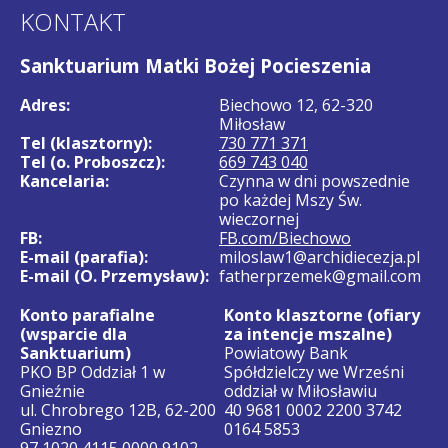
KONTAKT
Sanktuarium Matki Bożej Pocieszenia
Adres:
Biechowo 12, 62-320
Miłosław
Tel (klasztorny):
730 771 371
Tel (o. Proboszcz):
669 743 040
Kancelaria:
Czynna w dni powszednie
po każdej Mszy Św.
wieczornej
FB:
FB.com/Biechowo
E-mail (parafia):
miloslaw1@archidiecezja.pl
E-mail (O. Przemysław):
fatherprzemek@gmail.com
Konto parafialne
Konto klasztorne (ofiary
(wsparcie dla
za intencje mszalne)
Sanktuarium)
Powiatowy Bank
PKO BP Oddział 1 w
Spółdzielczy we Wrześni
Gnieźnie
oddział w Miłosławiu
ul. Chrobrego 12B, 62-200
40 9681 0002 2200 3742
Gniezno
0164 5853