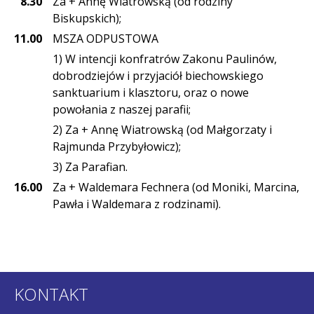
8.30
Za + Annę Wiatrowską (od rodziny
Biskupskich);
11.00
MSZA ODPUSTOWA
1) W intencji konfratrów Zakonu Paulinów,
dobrodziejów i przyjaciół biechowskiego
sanktuarium i klasztoru, oraz o nowe
powołania z naszej parafii;
2) Za + Annę Wiatrowską (od Małgorzaty i
Rajmunda Przybyłowicz);
3) Za Parafian.
16.00
Za + Waldemara Fechnera (od Moniki, Marcina,
Pawła i Waldemara z rodzinami).
KONTAKT