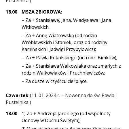
Pustelnika
18.00
MSZA ZBIOROWA:
– Za + Stanisławę, Jana, Władysława i Jana
Witkowskich;
– Za + Annę Wiatrowską (od rodzin
Wróblewskich i Staniek, oraz od rodziny
Kamińskich i Jadwigi Przybyłowicz);
– Za + Pawła Kukulskiego (od rodz. Bimków);
– Za + Stanisława Walkowiaka oraz zmarłych z
rodzin Walkowiaków i Pruchniewiczów;
– Za dusze w czyśćcu cierpiące.
Czwartek
11. 01. 2024 r. – Nowenna do św. Pawła I
Pustelnika
18.00
1) Za + Andrzeja Jaroniego (od wspólnoty
Odnowy w Duchu Świętym);
2) O łaskę zdrowia dla Bolesława Skaskiewicza.