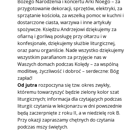
Bożego Narodzenia i koncertu Arki Noego – za
przygotowanie dekoracji, sprzętów, elektryki, za
sprzątanie kościoła, za wszelką pomoc w kuchni i
dostarczone ciasta, warzywa i inne artykuły
spożywcze. Księdzu Andrzejowi dziękujemy za
ofiarną i gorliwą posługę przy ołtarzu i w
konfesjonale, dziękujemy służbie liturgicznej,
oraz panu organiście. Nade wszystko dziękujemy
wszystkim parafianom za przyjęcie nas w
Waszych domach podczas Kolędy – za wspólną
modlitwę, życzliwość i dobroć – serdeczne: Bóg
zapłać!
Od jutra
rozpoczyna się tzw. okres zwykły,
któremu towarzyszyć będzie zielony kolor szat
liturgicznych; informacja dla czytających podczas
liturgii: czytania w lekcjonarzu w dni powszednie
będą zaczerpnięte z roku II, a w niedzielę rok B.
Przy okazji zapraszamy chętnych do czytania
podczas mszy świętych.