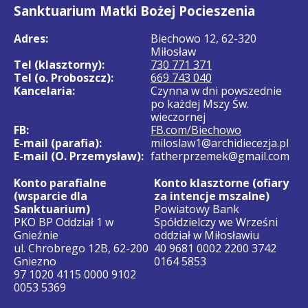
Sanktuarium Matki Bożej Pocieszenia
Adres:
Biechowo 12, 62-320
Miłosław
Tel (klasztorny):
730 771 371
Tel (o. Proboszcz):
669 743 040
Kancelaria:
Czynna w dni powszednie
po każdej Mszy Św.
wieczornej
FB:
FB.com/Biechowo
E-mail (parafia):
miloslaw1@archidiecezja.pl
E-mail (O. Przemysław):
fatherprzemek@gmail.com
Konto parafialne
Konto klasztorne (ofiary
(wsparcie dla
za intencje mszalne)
Sanktuarium)
Powiatowy Bank
PKO BP Oddział 1 w
Spółdzielczy we Wrześni
Gnieźnie
oddział w Miłosławiu
ul. Chrobrego 12B, 62-200
40 9681 0002 2200 3742
Gniezno
0164 5853
97 1020 4115 0000 9102
0053 5369