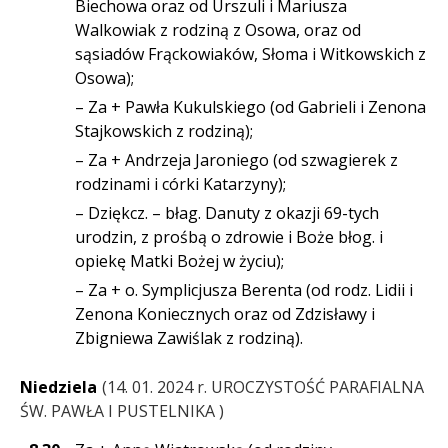
Biechowa oraz od Urszuli i Mariusza
Walkowiak z rodziną z Osowa, oraz od
sąsiadów Frąckowiaków, Słoma i Witkowskich z
Osowa);
– Za + Pawła Kukulskiego (od Gabrieli i Zenona
Stajkowskich z rodziną);
– Za + Andrzeja Jaroniego (od szwagierek z
rodzinami i córki Katarzyny);
– Dziękcz. – błag. Danuty z okazji 69-tych
urodzin, z prośbą o zdrowie i Boże błog. i
opiekę Matki Bożej w życiu);
– Za + o. Symplicjusza Berenta (od rodz. Lidii i
Zenona Koniecznych oraz od Zdzisławy i
Zbigniewa Zawiślak z rodziną).
Niedziela
14. 01. 2024 r. UROCZYSTOŚĆ PARAFIALNA
ŚW. PAWŁA I PUSTELNIKA