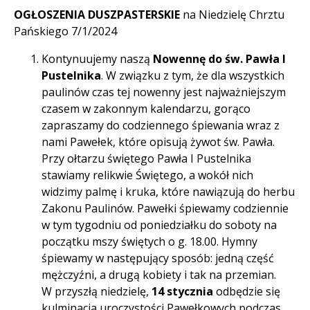
OGŁOSZENIA DUSZPASTERSKIE
na Niedzielę Chrztu
Pańskiego 7/1/2024
Kontynuujemy naszą
Nowennę do św. Pawła I
Pustelnika
. W związku z tym, że dla wszystkich
paulinów czas tej nowenny jest najważniejszym
czasem w zakonnym kalendarzu, gorąco
zapraszamy do codziennego śpiewania wraz z
nami Pawełek, które opisują żywot św. Pawła.
Przy ołtarzu świętego Pawła I Pustelnika
stawiamy relikwie Świętego, a wokół nich
widzimy palmę i kruka, które nawiązują do herbu
Zakonu Paulinów. Pawełki śpiewamy codziennie
w tym tygodniu od poniedziałku do soboty na
początku mszy świętych o g. 18.00. Hymny
śpiewamy w następujący sposób: jedną część
mężczyźni, a drugą kobiety i tak na przemian.
W przyszłą niedzielę,
14 stycznia
odbędzie się
kulminacja uroczystości Pawełkowych podczas