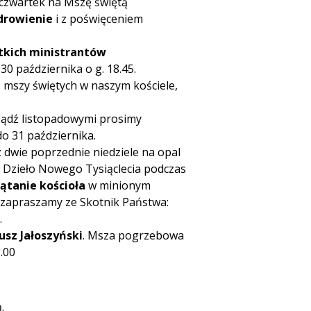
czwartek na Mszę świętą
drowienie
i z poświęceniem
tkich ministrantów
0 października o g. 18.45.
 mszy świętych w naszym kościele,
ądź listopadowymi prosimy
do 31 października.
 dwie poprzednie niedziele na opal
ji Dzieło Nowego Tysiąclecia podczas
ątanie kościoła
w minionym
a zapraszamy ze Skotnik Państwa:
.
iusz Jałoszyński
. Msza pogrzebowa
.00
.