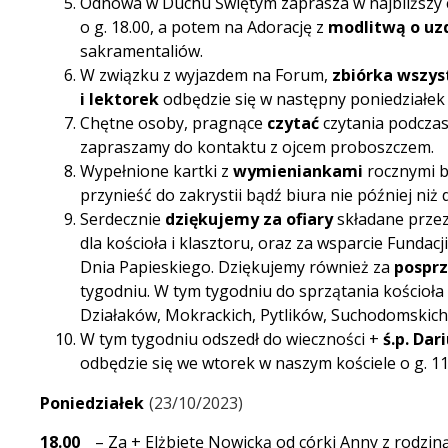
Odnowa w Duchu Świętym zaprasza w najbliższy 
o g. 18.00, a potem na Adorację z
modlitwą o uz
sakramentaliów.
W związku z wyjazdem na Forum,
zbiórka wszys
i
lektorek
odbędzie się w następny poniedziałek 3
Chętne osoby, pragnące
czytać
czytania podczas
zapraszamy do kontaktu z ojcem proboszczem.
Wypełnione kartki z
wymieniankami
rocznymi b
przynieść do zakrystii bądź biura nie później niż 
Serdecznie
dziękujemy za ofiary
składane przez
dla kościoła i klasztoru, oraz za wsparcie Fundac
Dnia Papieskiego. Dziękujemy również za
posprz
tygodniu. W tym tygodniu do sprzątania kościoł
Działaków, Mokrackich, Pytlików, Suchodomskich
W tym tygodniu odszedł do wieczności +
ś.p. Dar
odbędzie się we wtorek w naszym kościele o g. 11
Poniedziałek
23/10/2023
18.00
– Za + Elżbietę Nowicką od córki Anny z rodziną