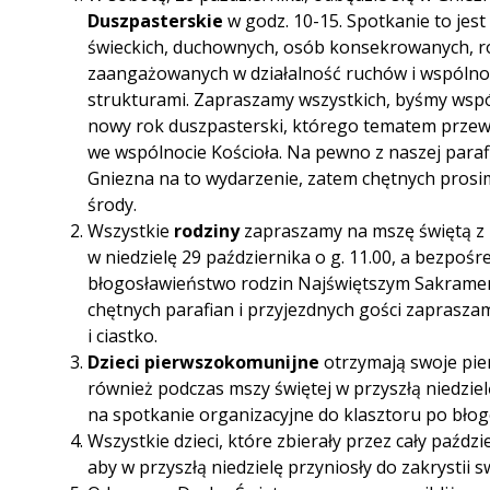
Duszpasterskie
w godz. 10-15. Spotkanie to jest
świeckich, duchownych, osób konsekrowanych, rodz
zaangażowanych w działalność ruchów i wspólnot 
strukturami. Zapraszamy wszystkich, byśmy wspól
nowy rok duszpasterski, którego tematem przew
we wspólnocie Kościoła. Na pewno z naszej paraf
Gniezna na to wydarzenie, zatem chętnych prosim
środy.
Wszystkie
rodziny
zapraszamy na mszę świętą z k
w niedzielę 29 października o g. 11.00, a bezpoś
błogosławieństwo rodzin Najświętszym Sakramen
chętnych parafian i przyjezdnych gości zaprasza
i ciastko.
Dzieci pierwszokomunijne
otrzymają swoje pie
również podczas mszy świętej w przyszłą niedziel
na spotkanie organizacyjne do klasztoru po błog
Wszystkie dzieci, które zbierały przez cały paźdz
aby w przyszłą niedzielę przyniosły do zakrystii 