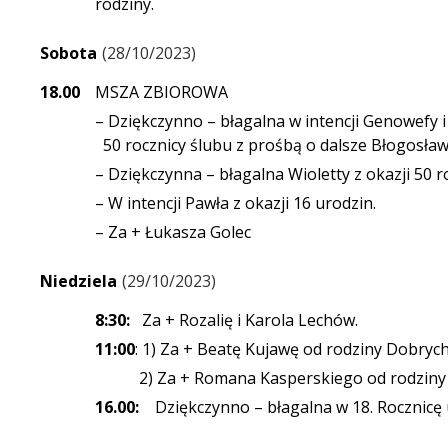
rodziny.
Sobota
28/10/2023
18.00
MSZA ZBIOROWA
– Dziękczynno – błagalna w intencji Genowefy i
50 rocznicy ślubu z prośbą o dalsze Błogosław
– Dziękczynna – błagalna Wioletty z okazji 50 ro
– W intencji Pawła z okazji 16 urodzin.
– Za + Łukasza Golec
Niedziela
29/10/2023
8:30:
Za + Rozalię i Karola Lechów.
11:00
: 1) Za + Beatę Kujawę od rodziny Dobrych
2) Za + Romana Kasperskiego od rodziny 
16.00:
Dziękczynno – błagalna w 18. Rocznicę 