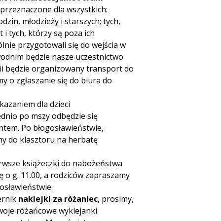
 przeznaczone dla wszystkich:
in, młodzieży i starszych; tych,
i tych, którzy są poza ich
nie przygotowali się do wejścia w
odnim będzie nasze uczestnictwo
ii będzie organizowany transport do
y o zgłaszanie się do biura do
azaniem dla dzieci
rednio po mszy odbędzie się
tem. Po błogosławieństwie,
my do klasztoru na herbatę
rwsze książeczki do nabożeństwa
ę o g. 11.00, a rodziców zapraszamy
osławieństwie.
iernik
naklejki za różaniec
, prosimy,
swoje różańcowe wyklejanki.