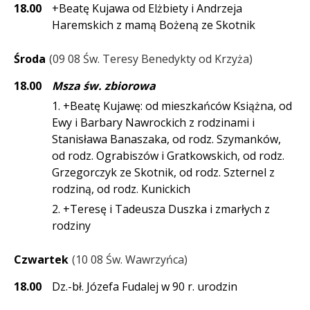
18.00
+Beatę Kujawa od Elżbiety i Andrzeja
Haremskich z mamą Bożeną ze Skotnik
Środa
09 08 Św. Teresy Benedykty od Krzyża
18.00
Msza św. zbiorowa
1. +Beatę Kujawę: od mieszkańców Książna, od
Ewy i Barbary Nawrockich z rodzinami i
Stanisława Banaszaka, od rodz. Szymanków,
od rodz. Ograbiszów i Gratkowskich, od rodz.
Grzegorczyk ze Skotnik, od rodz. Szternel z
rodziną, od rodz. Kunickich
2. +Teresę i Tadeusza Duszka i zmarłych z
rodziny
Czwartek
10 08 Św. Wawrzyńca
18.00
Dz.-bł. Józefa Fudalej w 90 r. urodzin