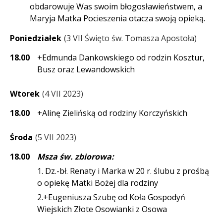
obdarowuje Was swoim błogosławieństwem, a
Maryja Matka Pocieszenia otacza swoją opieką.
Poniedziałek
3 VII Święto św. Tomasza Apostoła
18.00
+Edmunda Dankowskiego od rodzin Kosztur,
Busz oraz Lewandowskich
Wtorek
4 VII 2023
18.00
+Alinę Zielińską od rodziny Korczyńskich
Środa
5 VII 2023
18.00
Msza św. zbiorowa:
1. Dz.-bł. Renaty i Marka w 20 r. ślubu z prośbą
o opiekę Matki Bożej dla rodziny
2.+Eugeniusza Szubę od Koła Gospodyń
Wiejskich Złote Osowianki z Osowa