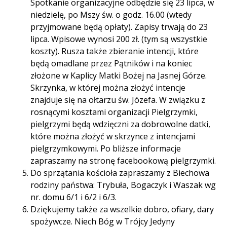
Spotkanie organizacyjne odbędzie się 23 lipca, w
niedzielę, po Mszy św. o godz. 16.00 (wtedy
przyjmowane będą opłaty). Zapisy trwają do 23
lipca. Wpisowe wynosi 200 zł. (tym są wszystkie
koszty). Rusza także zbieranie intencji, które
będą omadlane przez Pątników i na koniec
złożone w Kaplicy Matki Bożej na Jasnej Górze.
Skrzynka, w której można złożyć intencje
znajduje się na ołtarzu św. Józefa. W związku z
rosnącymi kosztami organizacji Pielgrzymki,
pielgrzymi będą wdzięczni za dobrowolne datki,
które można złożyć w skrzynce z intencjami
pielgrzymkowymi. Po bliższe informacje
zapraszamy na stronę facebookową pielgrzymki.
Do sprzątania kościoła zapraszamy z Biechowa
rodziny państwa: Trybuła, Bogaczyk i Waszak wg
nr. domu 6/1 i 6/2 i 6/3.
Dziękujemy także za wszelkie dobro, ofiary, dary
spożywcze. Niech Bóg w Trójcy Jedyny