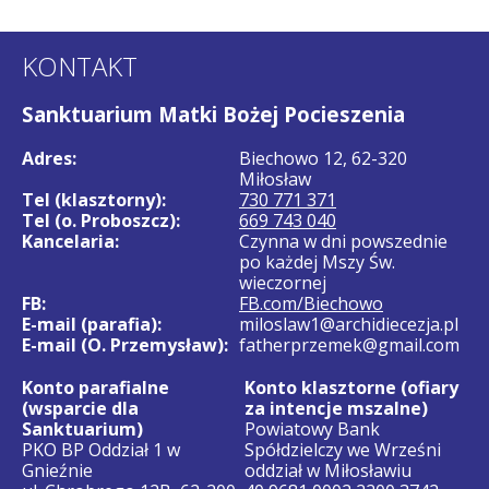
KONTAKT
Sanktuarium Matki Bożej Pocieszenia
Adres:
Biechowo 12, 62-320
Miłosław
Tel (klasztorny):
730 771 371
Tel (o. Proboszcz):
669 743 040
Kancelaria:
Czynna w dni powszednie
po każdej Mszy Św.
wieczornej
FB:
FB.com/Biechowo
E-mail (parafia):
miloslaw1@archidiecezja.pl
E-mail (O. Przemysław):
fatherprzemek@gmail.com
Konto parafialne
Konto klasztorne (ofiary
(wsparcie dla
za intencje mszalne)
Sanktuarium)
Powiatowy Bank
PKO BP Oddział 1 w
Spółdzielczy we Wrześni
Gnieźnie
oddział w Miłosławiu