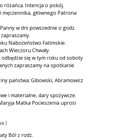
o różańca. Intencja o pokój.
a i męczennika, głównego Patrona
 Panny w dni powszednie o godz.
h zapraszamy.
roku Nabożeństwo Fatimskie.
ach Wieczoru Chwały.
 odbędzie się w tym roku od soboty
owanych zapraszamy na spotkanie
ziny państwa: Gibowski, Abramowicz
we i materialne, dary spożywcze.
Maryja Matka Pocieszenia uprosi
awa
ty Ból z rodz.