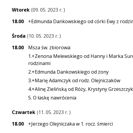
Wtorek
09. 05. 2023 r.
18.00
+Edmunda Dankowskiego od córki Ewy z rodzi
Środa
10. 05. 2023 r.
18.00
Msza św. zbiorowa:
1.+Zenona Melewskiego od Hanny i Marka Surdy
rodzinami
2.+Edmunda Dankowskiego od żony
3.+Marię Adamczyk od rodz. Olejniczaków
4.+Alinę Zielińską od Róży, Krystyny Grzeszcz
5. O łaskę nawrócenia
Czwartek
11. 05. 2023 r.
18.00
+Jerzego Olejniczaka w 1. rocz. śmierci