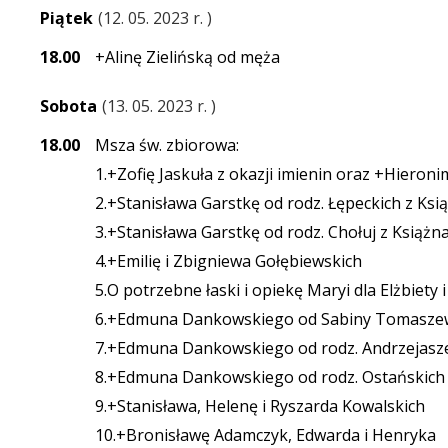
Piątek
12. 05. 2023 r.
18.00
+Alinę Zielińską od męża
Sobota
13. 05. 2023 r.
18.00
Msza św. zbiorowa:
1.+Zofię Jaskuła z okazji imienin oraz +Hieroni
2.+Stanisława Garstkę od rodz. Łępeckich z Ksi
3.+Stanisława Garstkę od rodz. Chołuj z Książn
4.+Emilię i Zbigniewa Gołębiewskich
5.O potrzebne łaski i opiekę Maryi dla Elżbiety 
6.+Edmuna Dankowskiego od Sabiny Tomaszewsk
7.+Edmuna Dankowskiego od rodz. Andrzejasze
8.+Edmuna Dankowskiego od rodz. Ostańskich
9.+Stanisława, Helenę i Ryszarda Kowalskich
10.+Bronisławę Adamczyk, Edwarda i Henryka