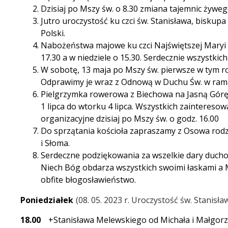
Dzisiaj po Mszy św. o 8.30 zmiana tajemnic żyweg
Jutro uroczystość ku czci św. Stanisława, biskup
Polski.
Nabożeństwa majowe ku czci Najświętszej Maryi
17.30 a w niedziele o 15.30. Serdecznie wszystkic
W sobotę, 13 maja po Mszy św. pierwsze w tym 
Odprawimy je wraz z Odnową w Duchu Św. w ram
Pielgrzymka rowerowa z Biechowa na Jasną Górę
1 lipca do wtorku 4 lipca. Wszystkich zainteres
organizacyjne dzisiaj po Mszy św. o godz. 16.00
Do sprzątania kościoła zapraszamy z Osowa rod
i Słoma.
Serdeczne podziękowania za wszelkie dary ducho
Niech Bóg obdarza wszystkich swoimi łaskami a 
obfite błogosławieństwo.
Poniedziałek
08. 05. 2023 r. Uroczystość św. Stanisł
18.00
+Stanisława Melewskiego od Michała i Małgorza