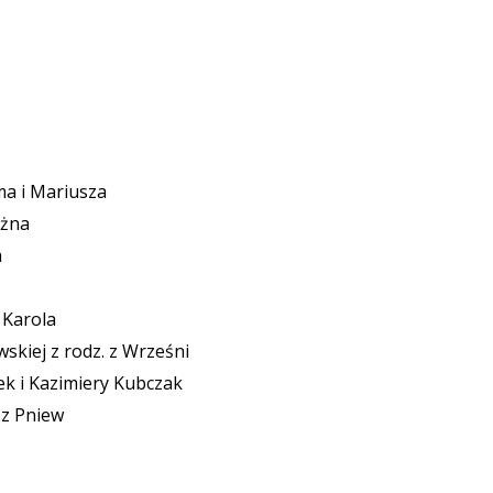
ma i Mariusza
ążna
a
i Karola
iej z rodz. z Wrześni
k i Kazimiery Kubczak
 z Pniew