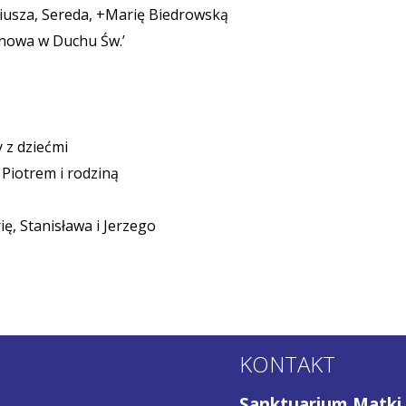
riusza, Sereda, +Marię Biedrowską
nowa w Duchu Św.’
 z dziećmi
Piotrem i rodziną
ę, Stanisława i Jerzego
KONTAKT
Sanktuarium Matki 