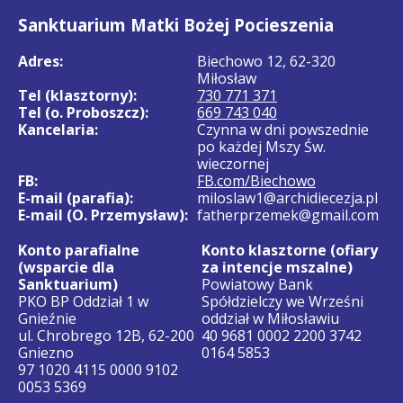
Sanktuarium Matki Bożej Pocieszenia
Adres:
Biechowo 12, 62-320
Miłosław
Tel (klasztorny):
730 771 371
Tel (o. Proboszcz):
669 743 040
Kancelaria:
Czynna w dni powszednie
po każdej Mszy Św.
wieczornej
FB:
FB.com/Biechowo
E-mail (parafia):
miloslaw1@archidiecezja.pl
E-mail (O. Przemysław):
fatherprzemek@gmail.com
Konto parafialne
Konto klasztorne (ofiary
(wsparcie dla
za intencje mszalne)
Sanktuarium)
Powiatowy Bank
PKO BP Oddział 1 w
Spółdzielczy we Wrześni
Gnieźnie
oddział w Miłosławiu
ul. Chrobrego 12B, 62-200
40 9681 0002 2200 3742
Gniezno
0164 5853
97 1020 4115 0000 9102
0053 5369