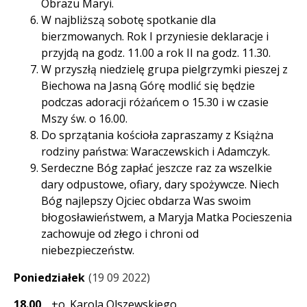
Obrazu Maryi.
W najbliższą sobotę spotkanie dla
bierzmowanych. Rok I przyniesie deklaracje i
przyjdą na godz. 11.00 a rok II na godz. 11.30.
W przyszłą niedzielę grupa pielgrzymki pieszej z
Biechowa na Jasną Górę modlić się będzie
podczas adoracji różańcem o 15.30 i w czasie
Mszy św. o 16.00.
Do sprzątania kościoła zapraszamy z Książna
rodziny państwa: Waraczewskich i Adamczyk.
Serdeczne Bóg zapłać jeszcze raz za wszelkie
dary odpustowe, ofiary, dary spożywcze. Niech
Bóg najlepszy Ojciec obdarza Was swoim
błogosławieństwem, a Maryja Matka Pocieszenia
zachowuje od złego i chroni od
niebezpieczeństw.
Poniedziałek
19 09 2022
18.00
+o. Karola Olszewskiego