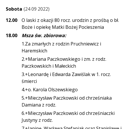
Sobota
24 09 2022
12.00
O laski z okazji 80 rocz. urodzin z prośbą o bł.
Boże i opiekę Matki Bożej Pocieszenia
18.00
Msza św. zbiorowa:
1.Za zmarłych z rodzin Pruchniewicz i
Haremskich
2.+Mariana Paczkowskiego i zm. z rodz.
Paczkowskich i Małeckich
3.+Leonardę i Edwarda Zawiślak w 1. rocz.
śmierci
4.+o. Karola Olszewskiego
5.+Mieczysław Paczkowski od chrześniaka
Damiana z rodz.
6.+Mieczysław Paczkowski od chrześniaczki
Justyny z rodz.
7.+Janinę, Wacława Stefaniak oraz Stanisławę i