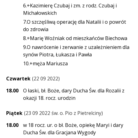
6.+Kazimierę Czubaj i zm. z rodz. Czubaj i
Michałowskich
7.O szczęśliwą operację dla Natalii i o powrót
do zdrowia
8.+Marię Woźniak od mieszkańców Biechowa
9.O nawrócenie i zerwanie z uzależnieniem dla
synów Piotra, Łukasza i Pawła
10.+męża Mariusza
Czwartek
22 09 2022
18.00
O łaski, bł. Boże, dary Ducha Św. dla Rozalii z
okazji 18. rocz. urodzin
Piątek
23 09 2022 św. o. Pio z Pietrelciny
18.00
w 18 rocz. ur. o bł. Boże, opiekę Maryi i dary
Ducha Św. dla Gracjana Wygody