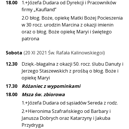
18.00
1.+Józefa Dudara od Dyrekcji i Pracowników
firmy „Kaufland”
2.O błog. Boże, opiekę Matki Bożej Pocieszenia
w 30 rocz. urodzin Marcina z okazji imienin
oraz o błog. Boże opiekę Maryi i świętego
patrona
Sobota
20 XI 2021 Św. Rafała Kalinowskiegoi
12.30
Dzięk.-błagalna z okazji 50. rocz. ślubu Danuty i
Jerzego Staszewskich z prośbą o błog. Boże i
opiekę Maryi
17.30
Różaniec z wypominkami
18.00
Msza św. zbiorowa
1.+Józefa Dudara od sąsiadów Sereda z rodz.
2.+Hieronima Szafrańskiego od Barbary i
Janusza Dobrych oraz Katarzyny i Jakuba
Przydryga