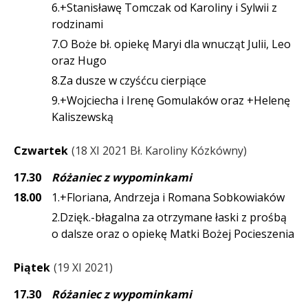
6.+Stanisławę Tomczak od Karoliny i Sylwii z
rodzinami
7.O Boże bł. opiekę Maryi dla wnucząt Julii, Leo
oraz Hugo
8.Za dusze w czyśćcu cierpiące
9.+Wojciecha i Irenę Gomulaków oraz +Helenę
Kaliszewską
Czwartek
18 XI 2021 Bł. Karoliny Kózkówny
17.30
Różaniec z wypominkami
18.00
1.+Floriana, Andrzeja i Romana Sobkowiaków
2.Dzięk.-błagalna za otrzymane łaski z prośbą
o dalsze oraz o opiekę Matki Bożej Pocieszenia
Piątek
19 XI 2021
17.30
Różaniec z wypominkami