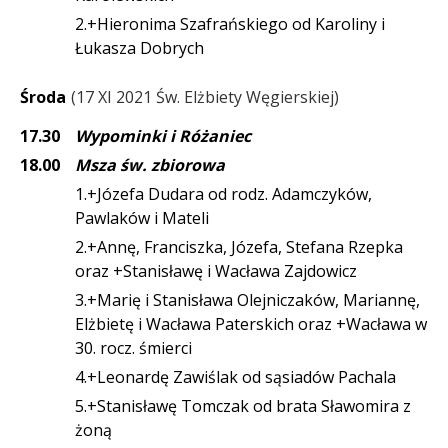
2.+Hieronima Szafrańskiego od Karoliny i
Łukasza Dobrych
Środa
17 XI 2021 Św. Elżbiety Węgierskiej
17.30
Wypominki i Różaniec
18.00
Msza św. zbiorowa
1.+Józefa Dudara od rodz. Adamczyków,
Pawlaków i Mateli
2.+Annę, Franciszka, Józefa, Stefana Rzepka
oraz +Stanisławę i Wacława Zajdowicz
3.+Marię i Stanisława Olejniczaków, Mariannę,
Elżbietę i Wacława Paterskich oraz +Wacława w
30. rocz. śmierci
4.+Leonardę Zawiślak od sąsiadów Pachala
5.+Stanisławę Tomczak od brata Sławomira z
żoną