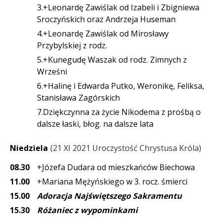
3.+Leonardę Zawiślak od Izabeli i Zbigniewa
Sroczyńskich oraz Andrzeja Huseman
4.+Leonardę Zawiślak od Mirosławy
Przybylskiej z rodz.
5.+Kunegudę Waszak od rodz. Zimnych z
Wrześni
6.+Halinę i Edwarda Putko, Weronikę, Feliksa,
Stanisława Zagórskich
7.Dziękczynna za życie Nikodema z prośbą o
dalsze łaski, błog. na dalsze lata
Niedziela
21 XI 2021 Uroczystość Chrystusa Króla
08.30
+Józefa Dudara od mieszkańców Biechowa
11.00
+Mariana Mężyńskiego w 3. rocz. śmierci
15.00
Adoracja Najświętszego Sakramentu
15.30
Różaniec z wypominkami