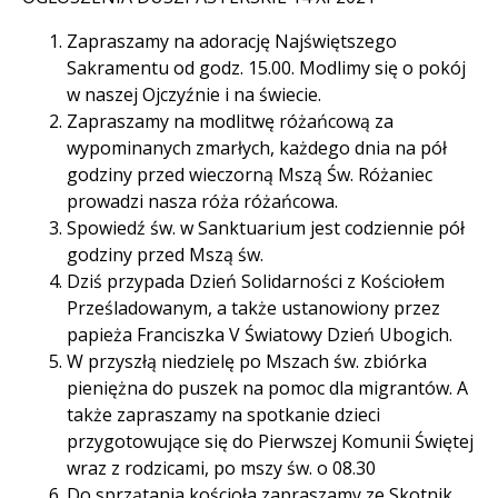
Zapraszamy na adorację Najświętszego
Sakramentu od godz. 15.00. Modlimy się o pokój
w naszej Ojczyźnie i na świecie.
Zapraszamy na modlitwę różańcową za
wypominanych zmarłych, każdego dnia na pół
godziny przed wieczorną Mszą Św. Różaniec
prowadzi nasza róża różańcowa.
Spowiedź św. w Sanktuarium jest codziennie pół
godziny przed Mszą św.
Dziś przypada Dzień Solidarności z Kościołem
Prześladowanym, a także ustanowiony przez
papieża Franciszka V Światowy Dzień Ubogich.
W przyszłą niedzielę po Mszach św. zbiórka
pieniężna do puszek na pomoc dla migrantów. A
także zapraszamy na spotkanie dzieci
przygotowujące się do Pierwszej Komunii Świętej
wraz z rodzicami, po mszy św. o 08.30
Do sprzątania kościoła zapraszamy ze Skotnik