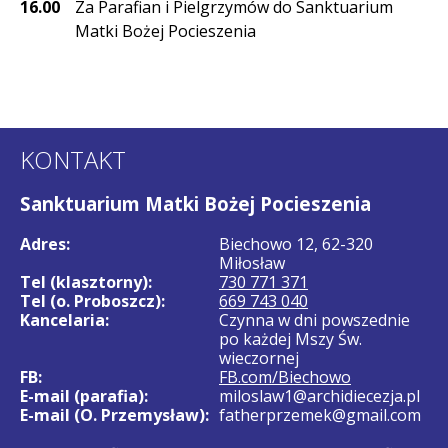
16.00
Za Parafian i Pielgrzymów do Sanktuarium
Matki Bożej Pocieszenia
KONTAKT
Sanktuarium Matki Bożej Pocieszenia
Adres:
Biechowo 12, 62-320
Miłosław
Tel (klasztorny):
730 771 371
Tel (o. Proboszcz):
669 743 040
Kancelaria:
Czynna w dni powszednie
po każdej Mszy Św.
wieczornej
FB:
FB.com/Biechowo
E-mail (parafia):
miloslaw1@archidiecezja.pl
E-mail (O. Przemysław):
fatherprzemek@gmail.com