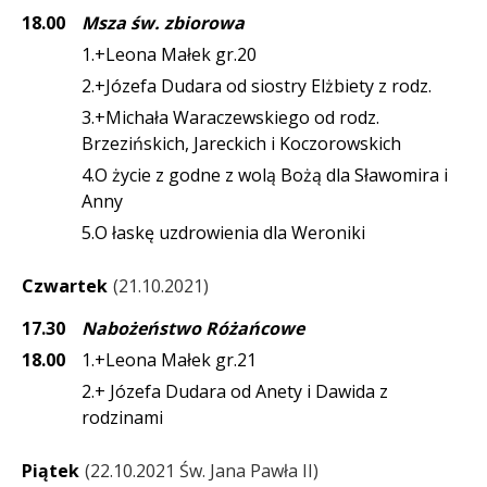
18.00
Msza św. zbiorowa
1.+Leona Małek gr.20
2.+Józefa Dudara od siostry Elżbiety z rodz.
3.+Michała Waraczewskiego od rodz.
Brzezińskich, Jareckich i Koczorowskich
4.O życie z godne z wolą Bożą dla Sławomira i
Anny
5.O łaskę uzdrowienia dla Weroniki
Czwartek
21.10.2021
17.30
Nabożeństwo Różańcowe
18.00
1.+Leona Małek gr.21
2.+ Józefa Dudara od Anety i Dawida z
rodzinami
Piątek
22.10.2021 Św. Jana Pawła II