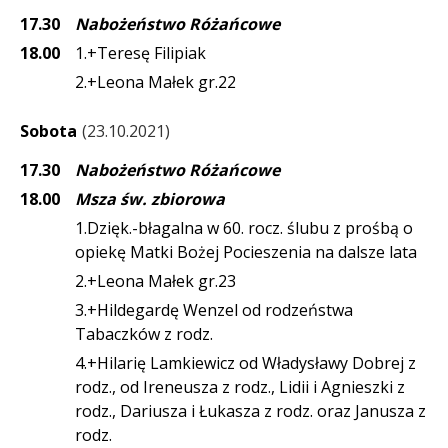
17.30
Nabożeństwo Różańcowe
18.00
1.+Teresę Filipiak
2.+Leona Małek gr.22
Sobota
23.10.2021
17.30
Nabożeństwo Różańcowe
18.00
Msza św. zbiorowa
1.Dzięk.-błagalna w 60. rocz. ślubu z prośbą o
opiekę Matki Bożej Pocieszenia na dalsze lata
2.+Leona Małek gr.23
3.+Hildegardę Wenzel od rodzeństwa
Tabaczków z rodz.
4.+Hilarię Lamkiewicz od Władysławy Dobrej z
rodz., od Ireneusza z rodz., Lidii i Agnieszki z
rodz., Dariusza i Łukasza z rodz. oraz Janusza z
rodz.