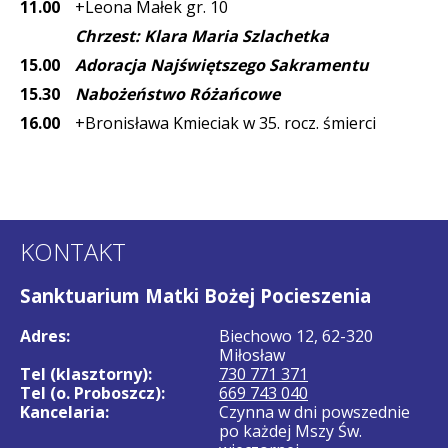
11.00
+Leona Małek gr. 10
Chrzest: Klara Maria Szlachetka
15.00
Adoracja Najświętszego Sakramentu
15.30
Nabożeństwo Różańcowe
16.00
+Bronisława Kmieciak w 35. rocz. śmierci
KONTAKT
Sanktuarium Matki Bożej Pocieszenia
Adres:
Biechowo 12, 62-320
Miłosław
Tel (klasztorny):
730 771 371
Tel (o. Proboszcz):
669 743 040
Kancelaria:
Czynna w dni powszednie
po każdej Mszy Św.