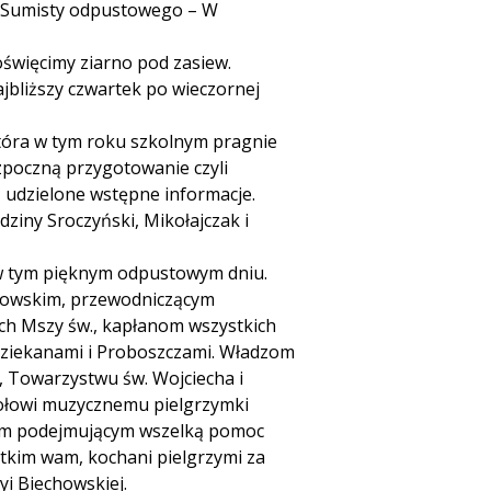
o Sumisty odpustowego – W
święcimy ziarno pod zasiew.
jbliższy czwartek po wieczornej
tóra w tym roku szkolnym pragnie
zpoczną przygotowanie czyli
ą udzielone wstępne informacje.
ziny Sroczyński, Mikołajczak i
 w tym pięknym odpustowym dniu.
ikowskim, przewodniczącym
tkich Mszy św., kapłanom wszystkich
Dziekanami i Proboszczami. Władzom
, Towarzystwu św. Wojciecha i
ołowi muzycznemu pielgrzymki
nom podejmującym wszelką pomoc
stkim wam, kochani pielgrzymi za
i Biechowskiej.