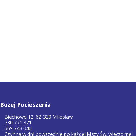
Bożej Pocieszenia
Biechowo 12, 62-320 Miłosław
730 771 371
669 743 040
Czynna w dni powszednie po każdej Mszy Św. wieczornej