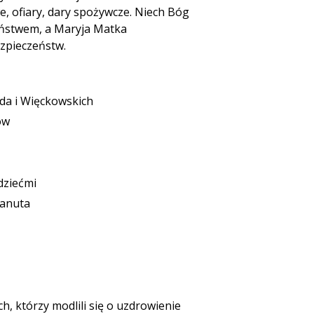
, ofiary, dary spożywcze. Niech Bóg
eństwem, a Maryja Matka
ezpieczeństw.
da i Więckowskich
ów
dziećmi
Danuta
ch, którzy modlili się o uzdrowienie