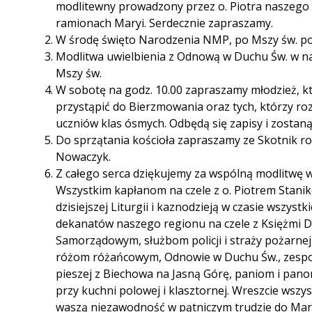
modlitewny prowadzony przez o. Piotra naszeg
ramionach Maryi. Serdecznie zapraszamy.
W środę święto Narodzenia NMP, po Mszy św. po
Modlitwa uwielbienia z Odnową w Duchu Św. w na
Mszy św.
W sobotę na godz. 10.00 zapraszamy młodzież, k
przystąpić do Bierzmowania oraz tych, którzy ro
uczniów klas ósmych. Odbędą się zapisy i zostan
Do sprzątania kościoła zapraszamy ze Skotnik rod
Nowaczyk.
Z całego serca dziękujemy za wspólną modlitwę
Wszystkim kapłanom na czele z o. Piotrem Stan
dzisiejszej Liturgii i kaznodzieją w czasie wszys
dekanatów naszego regionu na czele z Księżmi 
Samorządowym, służbom policji i straży pożarnej
różom różańcowym, Odnowie w Duchu Św., zesp
pieszej z Biechowa na Jasną Górę, paniom i pa
przy kuchni polowej i klasztornej. Wreszcie wszy
waszą niezawodność w pątniczym trudzie do Mary