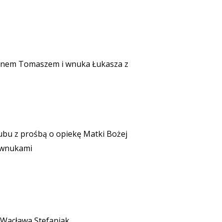
synem Tomaszem i wnuka Łukasza z
 ślubu z prośbą o opiekę Matki Bożej
i wnukami
, Wacława Stefaniak