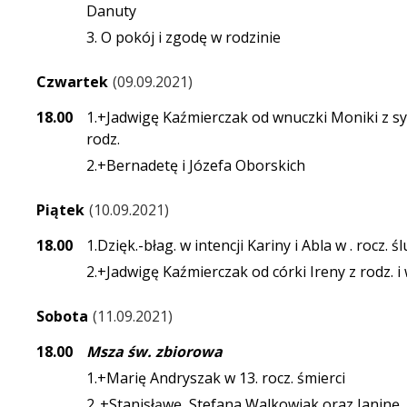
Danuty
3. O pokój i zgodę w rodzinie
Czwartek
09.09.2021
18.00
1.+Jadwigę Kaźmierczak od wnuczki Moniki z 
rodz.
2.+Bernadetę i Józefa Oborskich
Piątek
10.09.2021
18.00
1.Dzięk.-błag. w intencji Kariny i Abla w . rocz.
2.+Jadwigę Kaźmierczak od córki Ireny z rodz. 
Sobota
11.09.2021
18.00
Msza św. zbiorowa
1.+Marię Andryszak w 13. rocz. śmierci
2..+Stanisłąwę, Stefana Walkowiak oraz Janinę