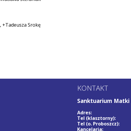
ny, +Tadeusza Srokę
KONTAKT
Sanktuarium Matki 
Adres:
Tel (klasztorny):
Tel (o. Proboszcz):
Kancelaria: