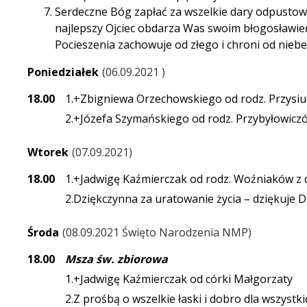
Serdeczne Bóg zapłać za wszelkie dary odpustowe
najlepszy Ojciec obdarza Was swoim błogosławi
Pocieszenia zachowuje od złego i chroni od nieb
Poniedziałek
06.09.2021
18.00
1.+Zbigniewa Orzechowskiego od rodz. Przysiu
2.+Józefa Szymańskiego od rodz. Przybyłowicz
Wtorek
07.09.2021
18.00
1.+Jadwigę Kaźmierczak od rodz. Woźniaków z 
2.Dziękczynna za uratowanie życia – dziękuje 
Środa
08.09.2021 Święto Narodzenia NMP
18.00
Msza św. zbiorowa
1.+Jadwigę Kaźmierczak od córki Małgorzaty
2.Z prośbą o wszelkie łaski i dobro dla wszystki