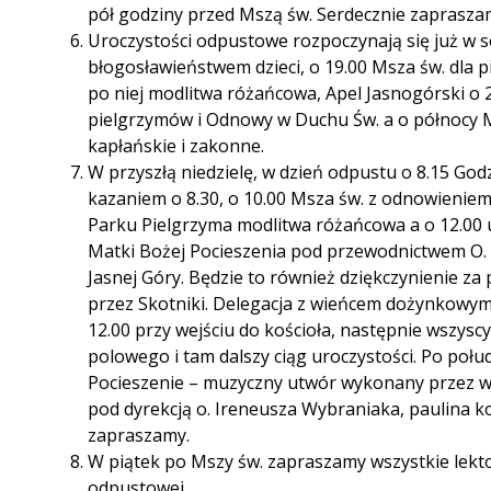
pół godziny przed Mszą św. Serdecznie zaprasza
Uroczystości odpustowe rozpoczynają się już w s
błogosławieństwem dzieci, o 19.00 Msza św. dla 
po niej modlitwa różańcowa, Apel Jasnogórski o 
pielgrzymów i Odnowy w Duchu Św. a o północy M
kapłańskie i zakonne.
W przyszłą niedzielę, w dzień odpustu o 8.15 God
kazaniem o 8.30, o 10.00 Msza św. z odnowieniem
Parku Pielgrzyma modlitwa różańcowa a o 12.00
Matki Bożej Pocieszenia pod przewodnictwem O.
Jasnej Góry. Będzie to również dziękczynienie za
przez Skotniki. Delegacja z wieńcem dożynkowym 
12.00 przy wejściu do kościoła, następnie wszysc
polowego i tam dalszy ciąg uroczystości. Po połu
Pocieszenie – muzyczny utwór wykonany przez wo
pod dyrekcją o. Ireneusza Wybraniaka, paulina k
zapraszamy.
W piątek po Mszy św. zapraszamy wszystkie lekto
odpustowej.