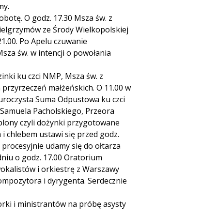
my.
obotę. O godz. 17.30 Msza św. z
pielgrzymów ze Środy Wielkopolskiej
21.00. Po Apelu czuwanie
sza św. w intencji o powołania
zinki ku czci NMP, Msza św. z
 przyrzeczeń małżeńskich. O 11.00 w
 uroczysta Suma Odpustowa ku czci
 Samuela Pacholskiego, Przeora
 plony czyli dożynki przygotowane
i chlebem ustawi się przed godz.
y procesyjnie udamy się do ołtarza
dniu o godz. 17.00 Oratorium
kalistów i orkiestrę z Warszawy
ompozytora i dyrygenta. Serdecznie
rki i ministrantów na próbę asysty