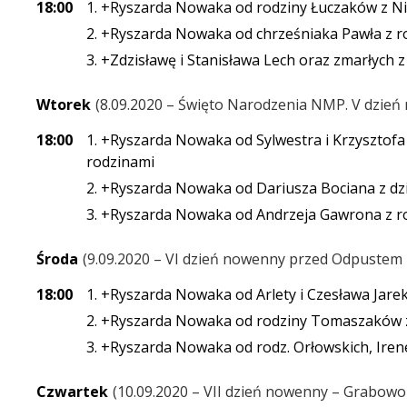
18:00
1. +Ryszarda Nowaka od rodziny Łuczaków z N
2. +Ryszarda Nowaka od chrześniaka Pawła z r
3. +Zdzisławę i Stanisława Lech oraz zmarłych z
Wtorek
8.09.2020 – Święto Narodzenia NMP. V dzie
18:00
1. +Ryszarda Nowaka od Sylwestra i Krzysztof
rodzinami
2. +Ryszarda Nowaka od Dariusza Bociana z dz
3. +Ryszarda Nowaka od Andrzeja Gawrona z r
Środa
9.09.2020 – VI dzień nowenny przed Odpuste
18:00
1. +Ryszarda Nowaka od Arlety i Czesława Jare
2. +Ryszarda Nowaka od rodziny Tomaszaków 
3. +Ryszarda Nowaka od rodz. Orłowskich, Irene
Czwartek
10.09.2020 – VII dzień nowenny – Grabow