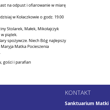
iast na odpust i ofiarowanie w miarę
dzisiaj w Kołaczkowie o godz. 19.00
ny Stolarek, Małek, Mikołajczyk
 w piątek.
 dary spożywcze. Niech Bóg najlepszy
 Maryja Matka Pocieszenia
.
 gości i parafian
KONTAKT
Sanktuarium Matki 