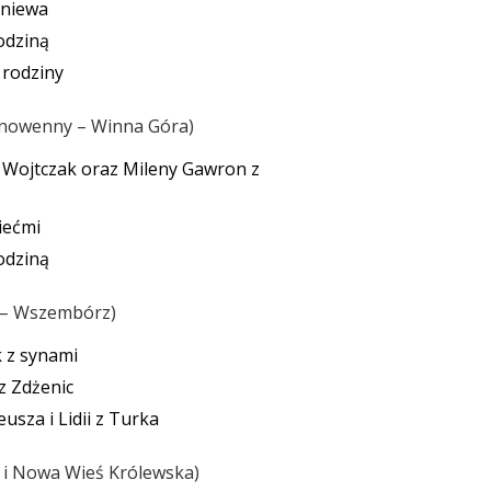
iniewa
odziną
 rodziny
ń nowenny – Winna Góra
a Wojtczak oraz Mileny Gawron z
iećmi
odziną
m – Wszembórz
k z synami
z Zdżenic
usza i Lidii z Turka
o i Nowa Wieś Królewska