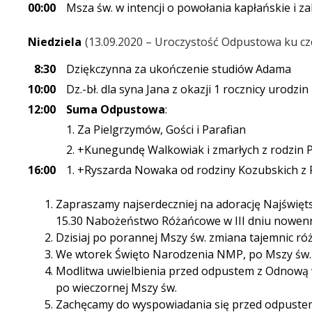
00:00
Msza św. w intencji o powołania kapłańskie i z
Niedziela
13.09.2020 – Uroczystość Odpustowa ku czc
8:30
Dziękczynna za ukończenie studiów Adama
10:00
Dz.-bł. dla syna Jana z okazji 1 rocznicy urodzin
12:00
Suma Odpustowa
:
1. Za Pielgrzymów, Gości i Parafian
2. +Kunegundę Walkowiak i zmarłych z rodzin 
16:00
1. +Ryszarda Nowaka od rodziny Kozubskich 
Zapraszamy najserdeczniej na adorację Najświęt
15.30 Nabożeństwo Różańcowe w III dniu nowen
Dzisiaj po porannej Mszy św. zmiana tajemnic ró
We wtorek Święto Narodzenia NMP, po Mszy św. 
Modlitwa uwielbienia przed odpustem z Odnową w
po wieczornej Mszy św.
Zachęcamy do wyspowiadania się przed odpustem