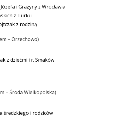
ózefa i Grażyny z Wrocławia
ńskich z Turku
jtczak z rodziną
stem – Orzechowo
ak z dziećmi i r. Smaków
em – Środa Wielkopolska
a średzkiego i rodziców