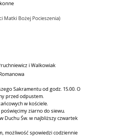
akonne
i Matki Bożej Pocieszenia
Pruchniewicz i Walkowiak
z Romanowa
szego Sakramentu od godz. 15.00. O
ny przed odpustem.
żańcowych w kościele.
poświęcimy ziarno do siewu.
 Duchu Św. w najbliższy czwartek
, możliwość spowiedzi codziennie